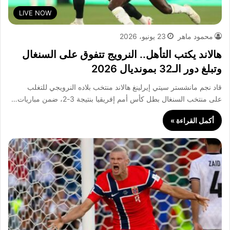
LIVE NOW
محمود ماهر
23 يونيو، 2026
هالاند يكتب التأهل.. النرويج تتفوق على السنغال
وتبلغ دور الـ32 بمونديال 2026
قاد نجم مانشستر سيتي إيرلينغ هالاند منتخب بلاده النرويجي للتغلب
على منتخب السنغال بطل كأس أمم إفريقيا بنتيجة 3-2، ضمن مباريات…
أكمل القراءة »