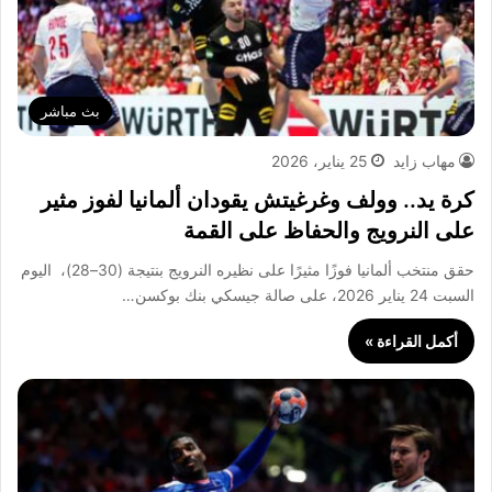
بث مباشر
مهاب زايد
25 يناير، 2026
كرة يد.. وولف وغرغيتش يقودان ألمانيا لفوز مثير
على النرويج والحفاظ على القمة
حقق منتخب ألمانيا فوزًا مثيرًا على نظيره النرويج بنتيجة (30–28)، اليوم
السبت 24 يناير 2026، على صالة جيسكي بنك بوكسن…
أكمل القراءة »