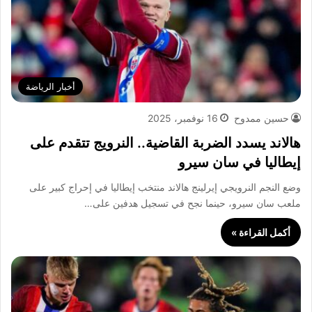
أخبار الرياضة
حسين ممدوح
16 نوفمبر، 2025
هالاند يسدد الضربة القاضية.. النرويج تتقدم على
إيطاليا في سان سيرو
وضع النجم النرويجي إيرلينج هالاند منتخب إيطاليا في إحراج كبير على
ملعب سان سيرو، حينما نجح في تسجيل هدفين على…
أكمل القراءة »