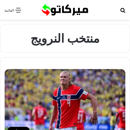
بحث عن
القائمة
منتخب النرويج