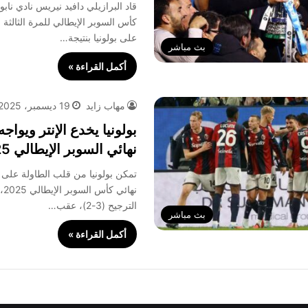
قاد البرازيلي دافيد نيريس نادي نابو
كأس السوبر الإيطالي للمرة الثالثة 
على بولونيا بنتيجة…
بث مباشر
أكمل القراءة »
مهاب زايد
19 ديسمبر، 2025
بولونيا يخدع الإنتر ويواج
نهائي السوبر الإيطالي 2025
تمكن بولونيا من قلب الطاولة على ال
نها
الترجيح (3-2)، عقب…
بث مباشر
أكمل القراءة »