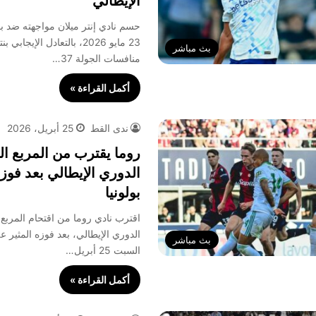
الإيطالي
حسم نادي إنتر ميلان مواجهته ضد بو
بث مباشر
منافسات الجولة 37…
أكمل القراءة »
ندى القط
25 أبريل، 2026
روما يقترب من المربع ا
الدوري الإيطالي بعد فوزه
بولونيا
اقترب نادي روما من اقتحام المربع
الدوري الإيطالي، بعد فوزه المثير عل
بث مباشر
السبت 25 أبريل…
أكمل القراءة »