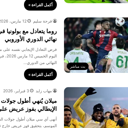
أكمل القراءة »
فرحة سليم
12 مارس، 2026
روما يتعادل مع بولونيا 
نهائي الدوري الأوروبي
فرض التعادل الإيجابي نفسه على موا
اليوم الخ
النهائي من الدوري…
بث مباشر
أكمل القراءة »
مهاب زايد
3 فبراير، 2026
ميلان يُنهي أطول جولات 
الإيطالي بفوز عريض على
أنهى آي سي ميلان أطول جولات الدو
الموسم، بتحقيق فوز عريض خارج قوا