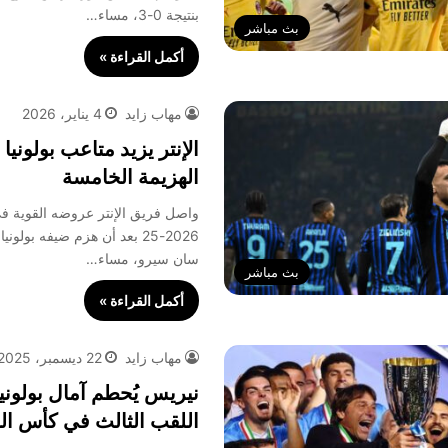
بنتيجة 0-3، مساء…
بث مباشر
أكمل القراءة »
مهاب زايد
4 يناير، 2026
الإنتر يزيد متاعب بولونيا
الهزيمة الخامسة
واصل فريق الإنتر عروضه القوية في
سان سيرو، مساء…
بث مباشر
أكمل القراءة »
مهاب زايد
22 ديسمبر، 2025
نيريس يُحطم آمال بولونيا
اللقب الثالث في كأس الس