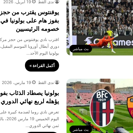
ندى القط
19 أبريل، 2026
يوفنتوس يقترب من حجز 
بفوز هام على بولونيا في 
خصومه الرئيسيين
اقترب نادي يوفنتوس من حجز مركز
دوري أبطال أوروبا الموسم المقبل، 
بث مباشر
بولونيا اليوم الأحد…
أكمل القراءة »
ندى القط
19 مارس، 2026
بولونيا يصطاد الذئاب بفو
يؤهله لربع نهائي الدوري 
تعرض نادي روما لصدمة كبيرة على مل
ثمن نهائي الدوري…
بث مباشر