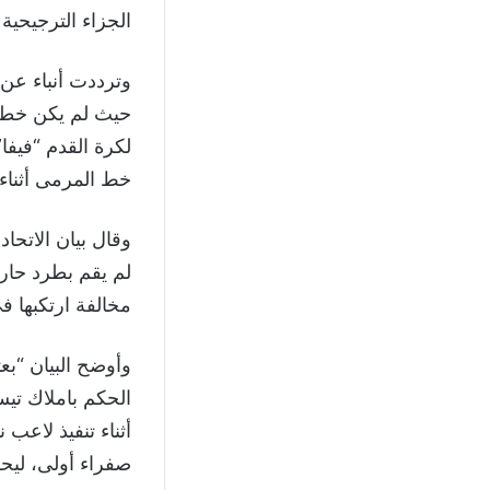
الجزاء الترجيحية (3/5)
وترددت أنباء عن 
حيث لم يكن خطأ ا
لكرة القدم “فيف
خط المرمى أثناء ت
وقال بيان الاتحا
لم يقم بطرد حار
مخالفة ارتكبها في
وأوضح البيان “بع
الحكم باملاك تي
أثناء تنفيذ لاعب 
صفراء أولى، لي