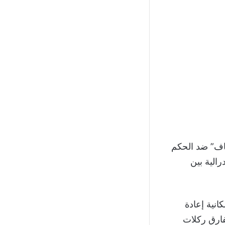
كاف” ضد الحكم
رالية بين
انية إعادة
فارق ركلات