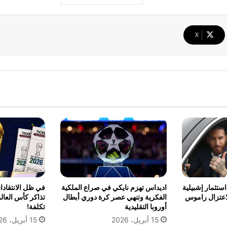
‫X
ستثمار إشبيلية
اديداس تهزم نايكي في صراع الملكية
في ظل الانتقادات
لاعتزال راموس
الفكرية وتنهي عصر كرة دوري أبطال
تذاكر كأس العال
أوروبا التقليدية
تكلفة!
15 أبريل، 2026
15 أبريل، 2026