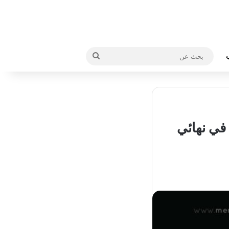
بحث
عن
 في نهائي