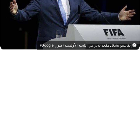
إنفانتينو يشغل مقعد بلاتر في اللجنة الأولمبية (صور: Google)