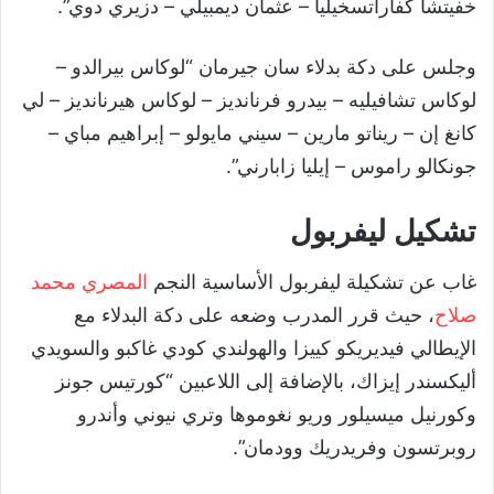
خفيتشا كفاراتسخيليا – عثمان ديمبيلي – دزيري دوي”.
وجلس على دكة بدلاء سان جيرمان “لوكاس بيرالدو –
لوكاس تشافيليه – بيدرو فرنانديز – لوكاس هيرنانديز – لي
كانغ إن – ريناتو مارين – سيني مايولو – إبراهيم مباي –
جونكالو راموس – إيليا زابارني”.
تشكيل ليفربول
غاب عن تشكيلة ليفربول الأساسية النجم
المصري محمد
صلاح
، حيث قرر المدرب وضعه على دكة البدلاء مع
الإيطالي فيديريكو كييزا والهولندي كودي غاكبو والسويدي
أليكسندر إيزاك، بالإضافة إلى اللاعبين “كورتيس جونز
وكورنيل ميسيلور وريو نغوموها وتري نيوني وأندرو
روبرتسون وفريدريك وودمان”.