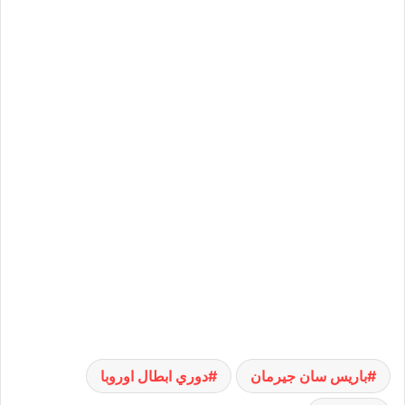
باريس سان جيرمان
دوري ابطال اوروبا