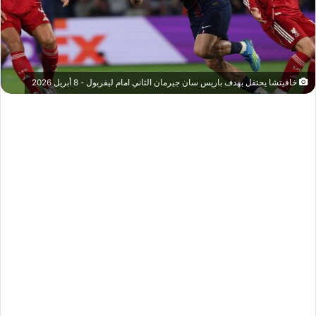
خافيتشا يحتفل بهدف باريس سان جيرمان الثاني امام ليفربول - 8 أبريل 2026