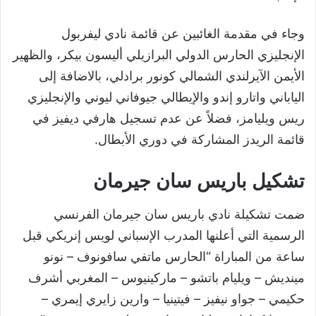
وجاء في مقدمة الغائبين عن قائمة نادي ليفربول
الإنجليزي الحارس الدولي البرازيلي أليسون بيكر، والظهير
الأيمن الآيرلندي الشمالي كونور برادلي، بالاضافة إلى
الياباني واتارو إندو والإيطالي جيوفاني ليوني والإنجليزي
ريس ويليامز، فضلاً عن عدم تسجيل هارفي ديفيز في
قائمة الريدز المشاركة في دوري الأبطال.
تشكيل باريس سان جيرمان
ضمت تشكيلة نادي باريس سان جيرمان الفرنسي
الرسمية التي أعلنها المدرب الإسباني لويس إنريكي قبل
ساعة من المباراة “الحارس ماتفي سافونوف – نونو
مينديش – ويليام باتشو – ماركينيوس – المغربي أشرف
حكيمي – جواو نيفيز – فيتينيا – وارين زايري إيمري –