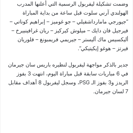
وضمت تشكيلة ليفربول الرسمية التي أعلنها المدرب
الهولندي آرني سلوت قبل ساعة من بداية المباراة
“جيورجي مامارداشفيلي – جو غوميز – إبراهيم كوناتي –
فيرجيل فان دايك – ميلوش كيركيز – ريان غرافينبيرخ –
أليكسيس ماك أليستر – جيريمي فريمبونغ – فلوريان
فيرتز – هوغو إيكيتيكي”.
جدير بالذكر مواجهة ليفربول لنظيره باريس سان جيرمان
في 6 مباريات سابقة قبل مباراة اليوم، انتهت 3 بفوز
الريدز و3 بفوز الـ PSG، وسجل ليفربول 8 أهداف مقابل
7 لسان جيرمان.