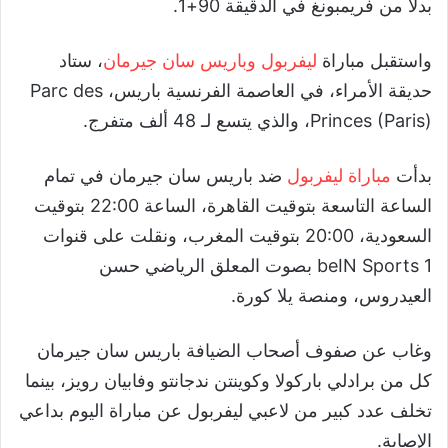
بدلاً من فريمبونغ في الدقيقة 90+1.
واستقبل مباراة
ليفربول وباريس سان جيرمان
، ستاد
حديقة الأمراء، في العاصمة الفرنسية باريس، Parc des
Princes (Paris)، والذي يتسع لـ 48 ألف متفرج.
بدأت
مباراة ليفربول
ضد باريس سان جيرمان في تمام
الساعة التاسعة بتوقيت القاهرة، الساعة 22:00 بتوقيت
السعودية، 20:00 بتوقيت المغرب، ونقلت على قنوات
beIN Sports 1 بصوت المعلق الرياضي حسن
العيدروس، ومنصة يلا كورة.
وغاب عن صفوف أصحاب الضيافة باريس سان جيرمان
كل من برادلي باركولا وكوينتن ندجانتو وفابيان رويز، بينما
تخلف عدد كبير من لاعبي ليفربول عن مباراة اليوم بداعي
الإصابة.