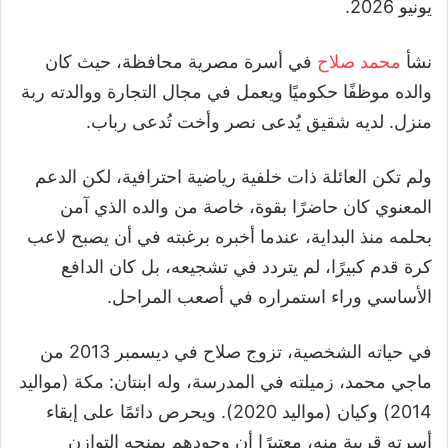
يونيو 2026.
نشأ
محمد صلاح
في أسرة مصرية محافظة، حيث كان
والده موظفًا حكوميًا ويعمل في مجال التجارة ووالدته ربة
منزل. لديه شقيق يُدعى نصر وأخت تُدعى رباب.
ولم تكن العائلة ذات خلفية رياضية احترافية، لكن الدعم
المعنوي كان حاضرًا بقوة، خاصة من والده الذي آمن
بحلمه منذ البداية، عندما أخبره برغبته في أن يصبح لاعب
كرة قدم كبيرًا، لم يتردد في تشجيعه، بل كان الدافع
الأساسي وراء استمراره في أصعب المراحل.
في حياته الشخصية، تزوج صلاح في ديسمبر 2013 من
ماجي محمد، زميلته في المدرسة، وله ابنتان: مكة (مواليد
2014) وكيان (مواليد 2020). ويحرص دائمًا على إبقاء
أسرته قريبة منه، معتبرًا أن وجودهم يمنحه التوازن