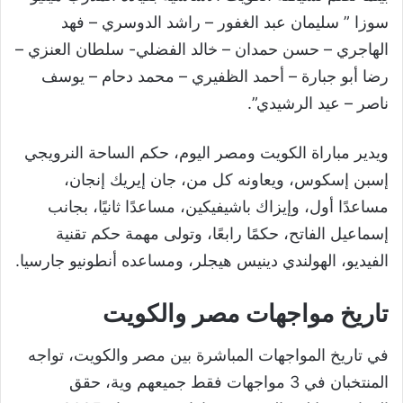
سوزا ” سليمان عبد الغفور – راشد الدوسري – فهد
الهاجري – حسن حمدان – خالد الفضلي- سلطان العنزي –
رضا أبو جبارة – أحمد الظفيري – محمد دحام – يوسف
ناصر – عيد الرشيدي”.
ويدير مباراة الكويت ومصر اليوم، حكم الساحة النرويجي
إسبن إسكوس، ويعاونه كل من، جان إيريك إنجان،
مساعدًا أول، وإيزاك باشيفيكين، مساعدًا ثانيًا، بجانب
إسماعيل الفاتح، حكمًا رابعًا، وتولى مهمة حكم تقنية
الفيديو، الهولندي دينيس هيجلر، ومساعده أنطونيو جارسيا.
تاريخ مواجهات مصر والكويت
في تاريخ المواجهات المباشرة بين مصر والكويت، تواجه
المنتخبان في 3 مواجهات فقط جميعهم وية، حقق