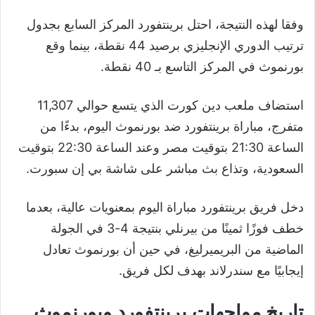
وفقا لهذه النتيجة، احتل برينتفورد المركز السابع بجدول
ترتيب الدوري الإنجليزي برصيد 44 نقطة، بينما وقع
بورنموث في المركز التاسع بـ 40 نقطة.
استضاف ملعب دين كورت الذي يتسع حوالي 11,307
متفرج، مباراة برينتفورد ضد بورنموث اليوم، بدءًا من
الساعة 21:30 بتوقيت مصر وعند الساعة 22:30 بتوقيت
السعودية، وتذاع بث مباشر على شاشة بي إن سبورت.
دخل فريق برينتفورد مباراة اليوم بمعنويات عالية، بعدما
خطف فوزًا ثمينًا من بيرنلي بنتيجة 4-3 في الجولة
الماضية من البريميرليغ، في حين أن بورنموث تعادل
إيجابيًا مع سندرلاند بهدف لكل فريق.
تاريخ مواجهات برينتفورد وبورنموث