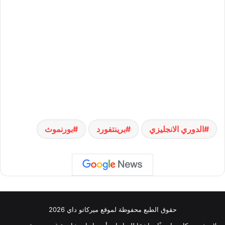
الدوري الانجليزي
برينتفورد
بورنموث
حقوق الطبع محفوظة لموقع ميركاتو داي 2026