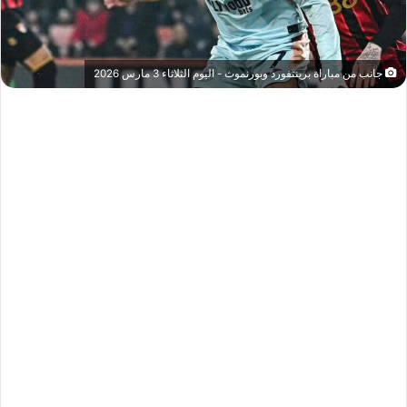
جانب من مباراة برينتفورد وبورنموث - اليوم الثلاثاء 3 مارس 2026