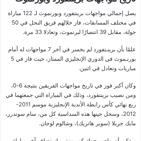
يصل إجمالي مواجهات برينتفورد وبورنموث لـ 122 مباراة
في مختلف المسابقات، فاز خلالهم فريق النحل في 50
جولة، مقابل 39 انتصارًا لبرنموث، وتعادلا 33 مرة.
علمًا بأن برينـتفورد لم يخسر في آخر 7 مواجهات له أمام
بورنـموث في الدوري الإنجليزي الممتاز، حيث فاز في 5
مباريات وتعادل في اثنين.
وكان أكبر فوز في تاريخ مواجهات الفريقين بنتيجة 6-0،
ومن نصيب برينتفورد، وذلك في المباراة التي جمعتهما في
ربع نهائي كأس رابطة الأندية الإنجليزية موسم 2011-
2012، وسجل حينها هذه السداسية كل من، سام سوندرز،
مايك جريلا (سوبر هاتريك)، وشالوم لوجان.
ويذكر، أن ملعب جيتك كوميونيتي، استضاف آخر مباراة