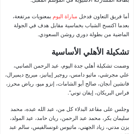
أما فريق التعاون فدخل
مباراة اليوم
بمعنويات مرتفعة،
بعدما اكتسح الشباب بخماسية مقابل هدف في الجولة
الماضية من بطولة دوري روشن السعودي.
تشكيلة الأهلي الأساسية
وضمت تشكيلة أهلي جدة اليوم، عبد الرحمن الصانبي،
علي مجرشي، ماثيو دامس، روجير إيبانيز، ميريح ديميرال،
فانشين أنجان، صالح أبو الشامات، إنزو ميو، رياض محرز،
فراس البريكان، إيفان توني”.
وجلس على مقاعد البدلاء كل من، عبد الله عبده، محمد
سليمان بكر، محمد عبد الرحمن، ريان حامد، عيد المولد،
يزن مدني، زياد الجهني، ماتيوس غونسالفيس، سالم عبد