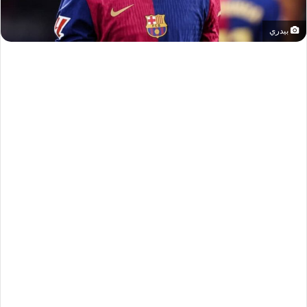
بيدري