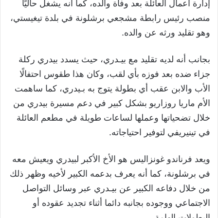
إدارة أعمال العائلة بعد وفاة والده، كما أنه يشغل حاليًا
منصب رئيس رابطة مشجعي برشلونة في بلدة تيغيستي،
وهو تقليد ورثه عن والده.
بجانب أنه لديه تقليد مع بيـدري، حيث يسدد بيدري ركلة
جزاء ضده بعد فوزه بأي لقب، وكان هذا طقوس احتفالًا
الأب والابن عقب أي بطولة يتوج به بـيدري، كما ساهمت
الأم ماريا روزاريو بشكل كبير في دعم مسيرة بيدري من
خلال تضحياتها وعملها لساعات طويلة في مطعم العائلة
في تينيريفي لتوفير احتياجاته.
ويعد فرناندو غونزاليس هو الأخ الأكبر لبيدري ويعيش معه
في برشلونة، كما أنه يعرف بدعمه الكبير لأخيه وظهر ذلك
من خلال دفاعه الكبير عن بيـدري عبر وسائل التواصل
الاجتماعي ووجوده بجانبه دائما أثناء تجديد عقوده أو
البطولات الهامة.