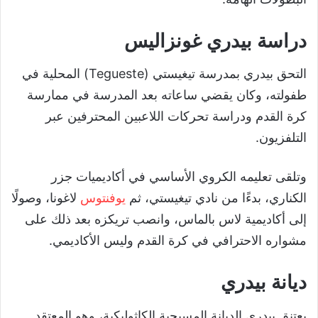
دراسة بيدري غونزاليس
التحق بيدري بمدرسة تيغيستي (Tegueste) المحلية في
طفولته، وكان يقضي ساعاته بعد المدرسة في ممارسة
كرة القدم ودراسة تحركات اللاعبين المحترفين عبر
التلفزيون.
وتلقى تعليمه الكروي الأساسي في أكاديميات جزر
الكناري، بدءًا من نادي تيغيستي، ثم
يوفنتوس
لاغونا، وصولًا
إلى أكاديمية لاس بالماس، وانصب تريكزه بعد ذلك على
مشواره الاحترافي في كرة القدم وليس الأكاديمي.
ديانة بيدري
يعتنق بيدري الديانة المسيحية الكاثوليكية، وهو المعتقد