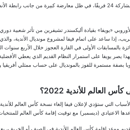
الذي ينص على مشاركة 24 فريقًا، في ظل معارضة كبيرة من جانب رابطة ال
أوروبي «يويفا» بقيادة أليكسندر تشيفرين من تأثر شعبية دوري 
فائزة بالمسابقات الأولى في القارة العجوز خلال الأربع سنوات ا
 لهذا يصر يويفا على استمرار النظام القديم الذي يعطي الأفضلي
ا بصفة مستمرة للفوز بالمونديال على حساب ممثلي أفريقيا وآ
أس العالم للأندية 2022؟
ها الاعتيادي (ديسمبر) مع توقيت إقامة كأس العالم للمنتخبات
تقديم موعد إقامة كأس العالم للأندية في الصيف أو الخريف، ب