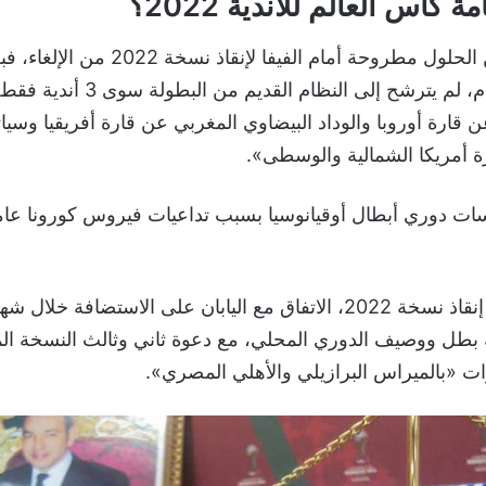
ة كأس العالم للأندية 2022؟
من بداية هذا العام، لم يترشح إلى النظام ال
ن قارة أوروبا والوداد البيضاوي المغربي عن قارة أفريقيا وسيا
ة أمريكا الشمالية والوسطى».
ويبقى أحد حلول إنقاذ نسخة 2022، الاتفاق مع اليابان على الاستضافة خ
بطل ووصيف الدوري المحلي، مع دعوة ثاني وثالث النسخة الم
ات «بالميراس البرازيلي والأهلي المصري».