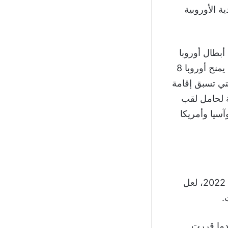
أندية الأوروبية
أبطال أوروبا
في المستقبل القريب، إذا ساعد على اتمام فيفا لمشروع مونديال الأندية، والذي يمنح أوروبا 8
لتي تسبق إقامة
ة لحامل لقب
سيا وأمريكا
توجد العديد من الأسباب التي ستؤدي لإعلان فيفا إلغاء نسخة كأس العالم للأندية 2022، لعل
.
عدما قررت