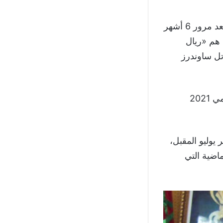
لا توجد الكثير من الحلول مطروحة أمام الفيفا لإنقاذ نسخة 2022 من الإلغاء، فبعد مرور 6 أشهر
قديم من البطولة سوى 3 أندية فقط هم «ريال
تل ساوندرز
وتقرر إلغاء منافسات دوري أبطال أوقيانوسيا بسبب تداعيات فيروس كورونا عامي 2021
لال شهر يوليو المقبل،
اضية التي