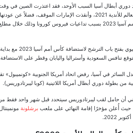
 دوري أبطال آسيا السبب الأوحد، فقد اعتذرت الصين في وق
استضافة كأس العالم للأندية 2021، وأنقذت الإمارات الموقف، فضلاً عن 
استضافة كأس أمم آسيا 2023 بسبب تداعيات فيروس كورونا وذلك خلال 
وقام الاتحاد الآسيوي بفتح باب الترشح ل
وقع تنافس السعودية وأستراليا واليابان وقطر على الاستضافة.
دل السائر في آسيا، رفض اتحاد أمريكا الجنوبية «كونميبول» تق
ية من بطولة دوري أبطال أمريكا اللاتينية (كوبا ليبرتادوريس).
اتيني أن حامل لقب ليبرتادوريس سيتحدد قبل شهر واحد فقط من
، حيث أُعلن مؤخرًا إقامة النهائي على ملعب
برشلونة
مونمينتال