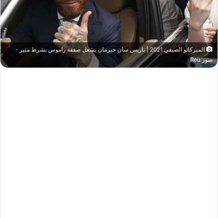
الميركاتو الصيفي 2021 | باريس سان جيرمان يشعل صفقة راموس بشرط مثير -
صور Reu