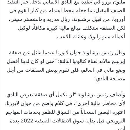
مليون يورو في عقده مع النادي الألماني يدخل حيز التنفيذ
الصيف المقبل، ما جعله محط اهتمام من كبار القوم في
أوروبا، من قبيل برشلونة، ريال مدريد ومانشستر سيتي،
لكن الصفقة ستكلف مبالغ مالية كبيرة مكافأة لوكيل
أعماله مينو رايولا، وعائلة اللاعب.
‏وقال رئيس برشلونة جوان لابورتا عندما سُئل عن صفقة
إيرلينج هالاند لقناة كتالونيا الثالثة: “حتى لو كان لدينا أفضل
وضع مالي في العالم، فلن نقوم ببعض الصفقات من أجل
مصلحة النادي”.
وأضاف رئيس برشلونة “لن نكمل أي صفقة تعرض النادي
لأي مخاطر مالية أخرى”، في كلام واضح من جوان لابورتا،
اعتبره البعض انسحاباً من السباق للظفر بخدمات المهاجم
النرويجي قبل بداية سوق الانتقالات الصيفية 2022 بعدة
أشهر.