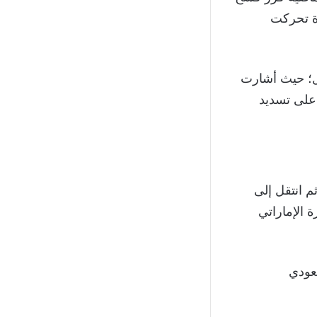
رة تحركت
يل؛ حيث أشارت
 على تسديد
ب البرازيلي قد دافع عن قميص كورينثيانز بين عامي 2012 و 2014، ثم انتقل إلى
201 انتقل إلى الجزيرة الإماراتي
سعودي