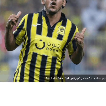
م اتحاد جدة؟ مصادر "ميركاتو داي" تكشف الحقيقة!