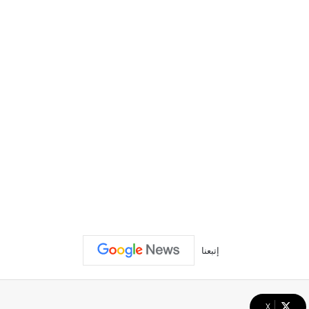
إتبعنا
‫X