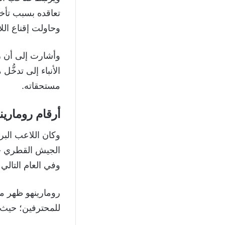
تعاقده بسبب تأخ
وحاولت إقناع الل
وأشارت إلى أن ر
الأنباء إلى تدخُّ
مستحقاته.
أرقام رومارين
وفي العام التالي 
رومارينهو ظهر مس
للمحترفين؛ حيث يتص