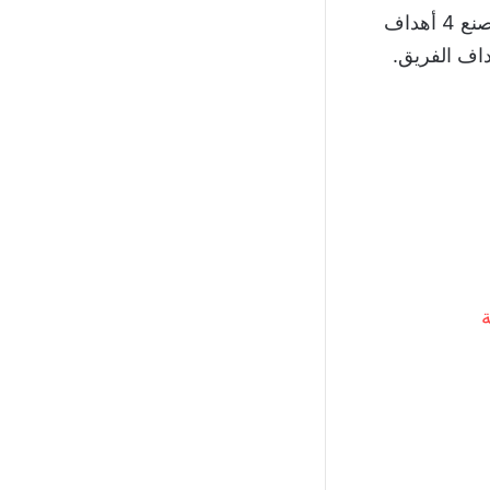
وسجل محترف العميد 11 هدفًا خلال 22 مباراة لعبها في الدوري قبل التوقف، وصنع 4 أهداف
ة