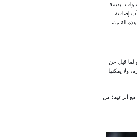
“globoesporte” أن الهلال عرض على رومارينهو عقد لمدة 3 سنوات، بقيمة
فآت إضافية
ذه القيمة،
 لما قيل عن
، ولا يمكنها
 مع الزعيم؛ من