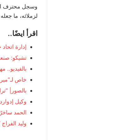
لزملائه، ما جعله أهم 
اقرأ ايضًا..
إدارة اتحاد
تشيكو: صنع
بالفيديو.. 
خاص لـ”ميرك
بالصور| “تر
وكيل إدواردو
الحمد ساخرًا
وليد الفراج