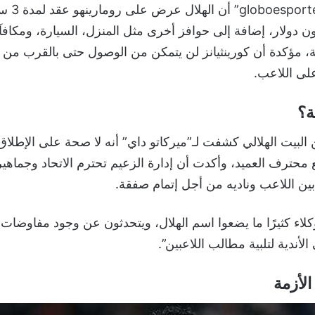
وقالت صحيفة 
 الـ18 مليون دولار، إضافة إلى حوافز أخرى مثل المنزل، السيارة، ومكا
، مؤكدة أن كورينثيانز لن يتمكن من الوصول حتى بالقرب من ه
لى اللاعب.
ة؟
البيت الهلالي كشفت لـ”ميركاتو داي” أنه لا صحة على الإطلاق
محترف العميد، وأكدت أن إدارة الزعيم تحترم الاتحاد وجماهيره
ين اللاعب وناديه من أجل إتمام صفقة.
لاء كثيرًا ما يضعوا اسم الهلال، ويتحدثون عن وجود مفاوضات
أندية لتلبية مطالب اللاعبين”.
لأزمة