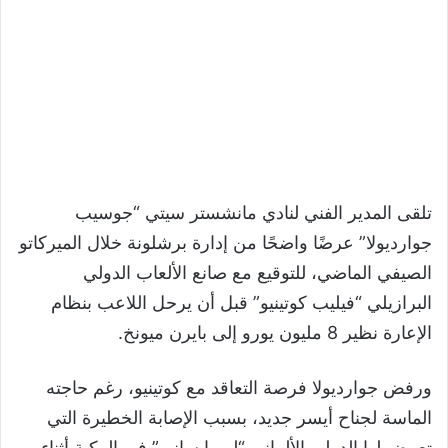
تلقى المدير الفني لنادي مانشستر سيتي
“
جوسيب
جوارديولا
”
عرضًا واضحًا من إدارة برشلونة خلال الميركاتو
الصيفي الماضي، للتوقيع مع صانع الألعاب الدولي
البرازيلي
“
فيليب كوتينيو
”
قبل أن يرحل اللاعب بنظام
الإعارة نظير
8
مليون يورو إلى بايرن ميونخ.
ورفض جوارديولا فرصة التعاقد مع كوتينيو، رغم حاجته
الماسة لجناح أيسر جديد، بسبب الإصابة الخطيرة التي
تعرض لها الدولي الألماني
“
ليروا ساني
”
في الركبة أثناء