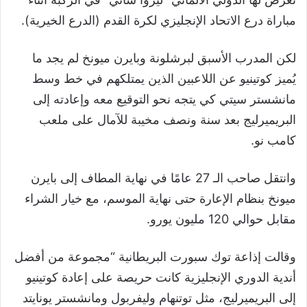
مباراة درع الاتحاد الإنجليزي لكرة القدم
(
الدرع الخيرية
)
.
لكن المدرب الأسبق لبرشلونة وبايرن ميونخ لم يجد ما
يُميز كوتينيو عن اللاعبين الذين يمتلكهم في خط وسط
مانشستر سيتي كي يتجه نحو التوقيع معه وإعادته إلى
البريميرليج بعد سنة ونصف مخيبة للآمال على ملعب
كامب نو.
وانتقل صاحب الـ
27
عامًا في نهاية المطاف إلى بايرن
ميونخ بنظام الإعارة حتى نهاية الموسم، مع خيار الشراء
مقابل حوالي
120
مليون يورو.
وقالت إذاعة توك سبورت البريطانية
“
مجموعة من أفضل
أندية الدوري الإنجليزية كانت حريصة على إعادة كوتينيو
إلى البريميرليج، مثل توتنهام وليفربول ومانشستر يونايتد