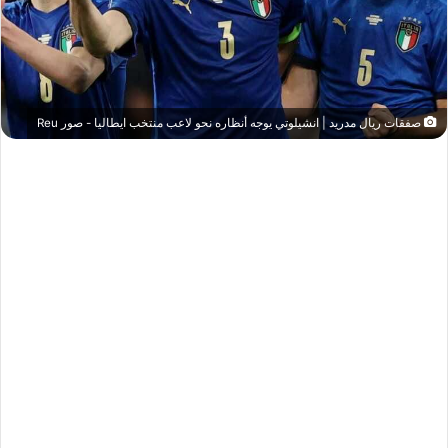
صفقات ريال مدريد | انشيلوتي يوجه أنظاره نحو لاعب منتخب ايطاليا - صور Reu