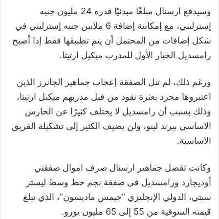
وسيدفع ارسنال مبلغًا مبدئيًا قدره 24 مليون جنيه
إسترليني، مع إمكانية إضافة 6 ملايين جنيه إسترليني في
شكل إضافات من المحتمل أن يتم تطبيقها فقط إذا أصبح
رامسديل الخيار الأول للمدرب ميكيل ارتيتا.
ورغم ذلك، لم تنل الصفقة إعجاب جماهير الجانرز الذين
اعتبروها مجرد بعثرة نقود من قبل مدربهم ميكيل ارتيتا،
وذلك بسبب أن رامسديل لا يختلف كثيرًا عن الحارس
الاساسي بيرند لينو، ولن يضيف الكثير إلى تشكيلة الفريق
الاساسية.
وكانت تفضل جماهير ارسنال صرف اموال صفقتي
أوديجارد ورامسديل في صفقة نجم خط وسط ليستر
سيتي، الدولي الإنجليزي “جيمس ماديسون”، الذي تبلغ
قيمته السوقية من 55 إلى 65 مليون يورو.