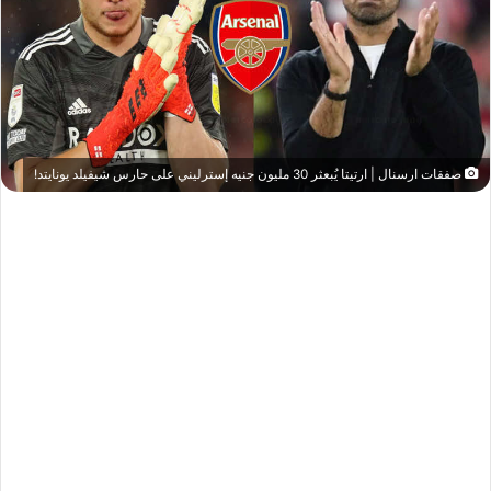
صفقات ارسنال | ارتيتا يُبعثر 30 مليون جنيه إسترليني على حارس شيفيلد يونايتد!