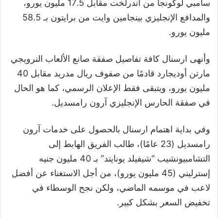
سامبي لوكونجا من أندرلخت مقابل 17.5 مليون يورو،
والمدافع الإنجليزي بينجامين وايت من برايتون بـ 58.5
مليون يورو.
وأنهى ارسنال كافة تفاصيل صفقة صانع الألعاب النرويجي
مارتن أوديجارد قادمًا من صفوف ريال مدريد مقابل 40
مليون يورو، ويتبقى فقط الإعلان الرسمي، كما هو الحال
في صفقة الحارس الإنجليزي آرون رامسديل.
وفي بداية اهتمام ارسنال بالحصول على خدمات آرون
رامسديل (23 عامًا)، طالب الفريق الهابط إلى
التشامبيونشيب “شيفيلد يونايتد” بـ 40 مليون جنيه
إسترليني (45 مليون يورو)، من أجل الاستغناء عن أفضل
لاعب في موسمه الماضي، ولكن نجح الوسطاء في
تخفيض السعر بشكل كبير.