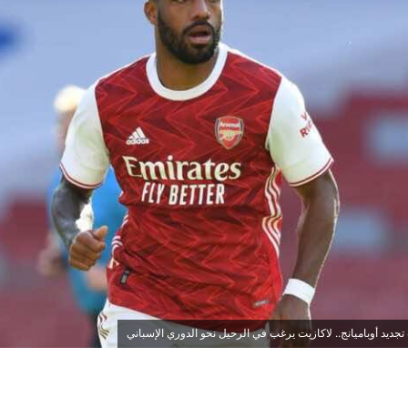
تجديد أوباميانج.. لاكازيت يرغب في الرحيل نحو الدوري الإسباني