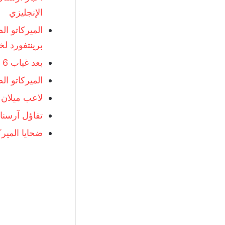
الإنجليزي
الميركاتو ال
برينتفورد لخ
بعد غياب 6 أشهر..آرسنال يمنح أوزيل قبلة الحياة قبل مواجهة فولهام
الميركاتو ال
لاعب ميلان 
تفاؤل آرسنا
ضحايا الميرك