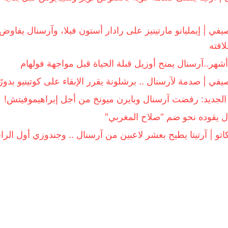
صيفي | إيمليانو مارتينيز على رادار أستون فيلا، وآرسنال يفا
لافته
صيفي | صدمة لآرسنال .. برشلونة يقرر الإبقاء على كوتينيو بدورً
الجديد: رفضت آرسنال وبايرن ميونخ من أجل إبراهيموفيتش!
ل يقوده نحو ضم “صلاح المغربي”
اتو | آرتيتا يطيح بعشر لاعبين من آرسنال .. وجندوزي أول الرا