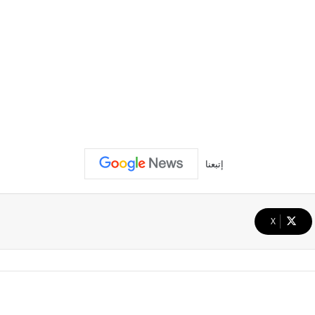
إتبعنا
‫X