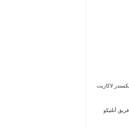
كسندر لاكازيت
ريق أتلتيكو