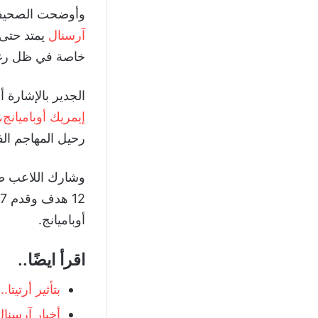
وأوضحت الصحيفة 
آرسنال
خاصة في ظل رغبة
الجدير بالإشارة 
إيمريك أوباميانج
رحيل المهاجم الف
أوباميانج.
اقرأ ايضًا..
بتأثير أرتيت
أخبار آرسنا