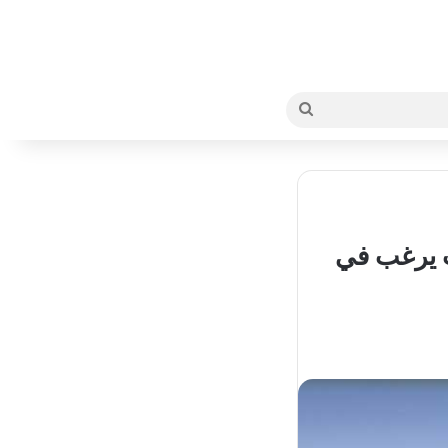
بحث
عن
يت يرغب في