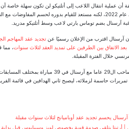
أن عملية انتقال اللاعب إلى أتلتيكو لن تكون سهلة خاصة أن 
يمتد حتى عام 2022، لكنه مستعد للقيام بدوره لحسم المفاوضات مع 
 آرسنال بضم توماس بارتي لاعب وسط أتلتيكو مدريد.
أن آرسنال اقترب من الإعلان رسميًا عن
تجديد عقد المهاجم الجا
، بعد الاتفاق بين الطرفين على تمديد العقد لثلاث سنوات
، مما 
رنسي خلال الفترة المقبلة.
وشارك اللاعب صاحب ال29 عاما مع آرسنال في 39 مباراة ب
12 هدف وقدم 7 تمريرات حاسمة لزملائه، ليصبح ثاني الهدافين في قائمة ال
ا.. آرسنال يحسم تجديد عقد أوباميانج لثلاث سنوات مقبلة
ل | أرتيتا يتلقى صدمة قوية بخصوص لويز وسيبايوس قبل بداية 