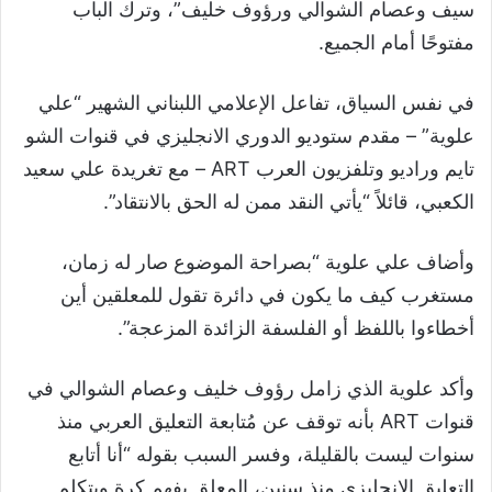
سيف وعصام الشوالي ورؤوف خليف”، وترك الباب
مفتوحًا أمام الجميع.
في نفس السياق، تفاعل الإعلامي اللبناني الشهير “علي
علوية” – مقدم ستوديو الدوري الانجليزي في قنوات الشو
تايم وراديو وتلفزيون العرب ART – مع تغريدة علي سعيد
الكعبي، قائلاً “يأتي النقد ممن له الحق بالانتقاد”.
وأضاف علي علوية “بصراحة الموضوع صار له زمان،
مستغرب كيف ما يكون في دائرة تقول للمعلقين أين
أخطاءوا باللفظ أو الفلسفة الزائدة المزعجة”.
وأكد علوية الذي زامل رؤوف خليف وعصام الشوالي في
قنوات ART بأنه توقف عن مُتابعة التعليق العربي منذ
سنوات ليست بالقليلة، وفسر السبب بقوله “أنا أتابع
التعليق الإنجليزي منذ سنين، المعلق يفهم كرة ويتكلم