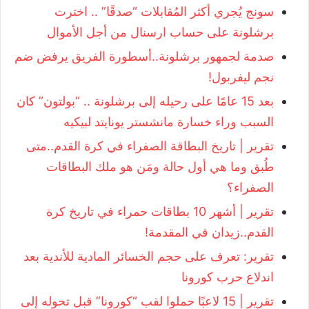
سونج يُجري أكثر المُقابلات “صدقًا” .. اخترت
برشلونة على حساب ارسنال من أجل الأموال
صدمة لجمهور برشلونة..أسطورة الفريق يرفض ضم
نجم ليفربول!
بعد 15 عامًا على رحيله إلى برشلونة .. “بولتون” كان
السبب وراء خسارة مانشستر يونايتد لبيكيه
تقرير | تاريخ البطاقة الصفراء في كرة القدم..متى
طُبق وما هي أول حالة ومَن هو ملك البطاقات
الصفراء؟‎
تقرير | أشهر 10 بطاقات حمراء في تاريخ كرة
القدم..زيدان في المقدمة!
تقرير: تعرف على حجم الخسائر المادية للأندية بعد
اندلاع حرب كورونا
تقرير | 15 لاعبًا حملوا لقب “كورونا” قبل تحوله إلى