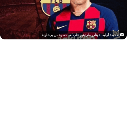
صحيفة أوليه: لاوتارو مارتينيز على بُعد خطوة من برشلونة