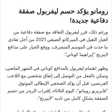
رومانو يؤكد حسم ليفربول صفقة
دفاعية جديدة!
ورغم ذلك، قرر ليفربول التعاقد مع صفقة دفاعية من
العيار الثقيل في الميركاتو الصيفي 2021 من أجل تفادي
ما حدث في الموسم المنصرف، ووقع الخيار على مدافع
لايبزيج “إبراهيما كوناتي”.
وظهر اهتمام ليفربول بالمدافع كوناتي في الشهر الماضي،
وتمكن بالفعل من التوصل إلى إتفاق شخصي مع اللاعب
الفرنسي، قبل أن يؤكد الصحفي الإيطالي الموثوق
“فابريزيو رومانو”، اليوم الثلاثاء، إقتراب الريدز من حسم
الصفقة بشكلٍ كامل من ناديه “لايبزيج”.
وكتب رومانو على صفحته الشخصية بموقع التواصل