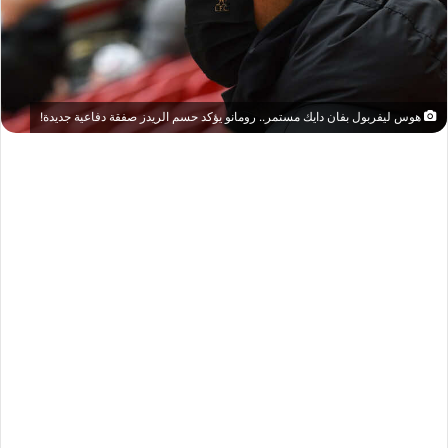
هوس ليفربول بفان دايك مستمر.. رومانو يؤكد حسم الريدز صفقة دفاعية جديدة!