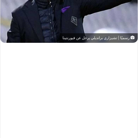
رسميًا | تشيزاري برانديلي يرحل عن فيورنتينا