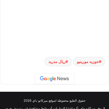
جوزيه مورينيو
ريال مدريد
حقوق الطبع محفوظة لموقع ميركاتو داي 2026
لا يوفر ميركاتو داي بثًا مباشرًا للمباريات أو روابط مشاهدة غير رسمية. نعرض