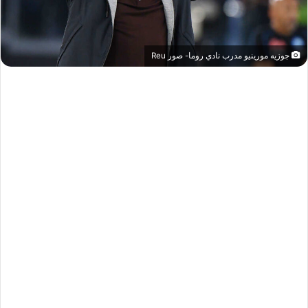
جوزيه مورينيو مدرب نادي روما- صور Reu