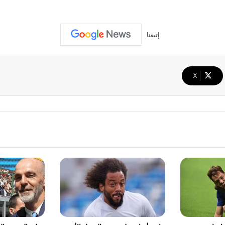
إتبعنا
‫X