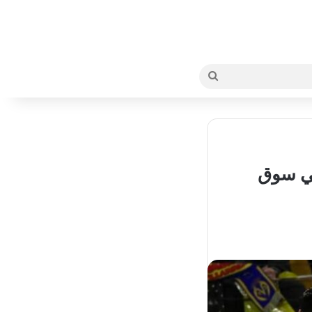
بحث
عن
في سوق