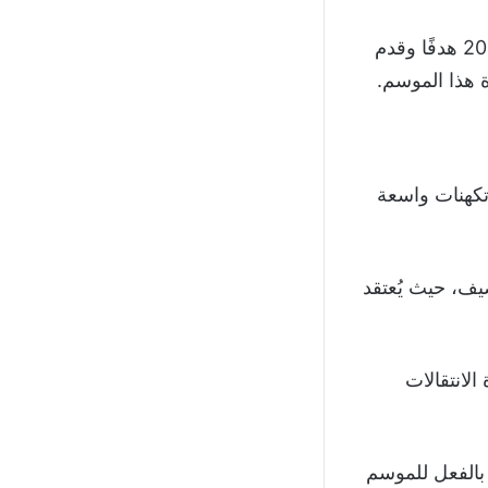
ومثل فلاهوفيتش السيدة العجوز في 49 مناسبة منذ وصوله إلى تورينو، وسجل 20 هدفًا وقدم
مر حتى صيف عام 2026، لكن هناك تكهنات واسعة
يف، حيث يُعتقد
لانتقالات
 بالفعل للموسم