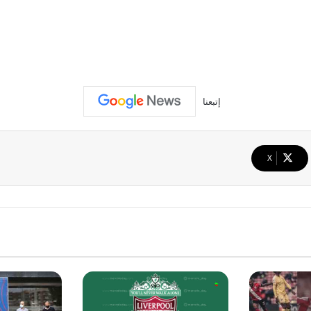
إتبعنا
‫X