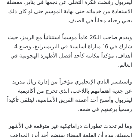
ليفربول رفضت فكرة التخلي عن نجمها في يناير، مفضلة
الاستفادة من خدماته حتى نهاية الموسم حتى لو كان ذلك
يعني رحيله مجاناً في الصيف.
ويقدم صاحب الـ26 عاماً موسماً استثنائياً مع الريدز، حيث
شارك في 16 مباراة أساسية في البريمييرليغ، وصنع 4
أهداف، مؤكداً مكانته كأحد أفضل الأظهرة الهجومية في
العالم.
واستفسر النادي الإنجليزي مؤخراً من إدارة ريال مدريد
عن جدية اهتمامهم باللاعب، الذي تخرج من أكاديمية
ليفربول وأصبح أحد أعمدة الفريق الأساسية، ليتلقى تأكيداً
رسمياً برغبتهم في ضمه.
وما لم تحدث تطورات دراماتيكية غير متوقعة في الأشهر
المقبلة، يبدو أن القلعة البيضاء ستضم أحد أبرز المواهب