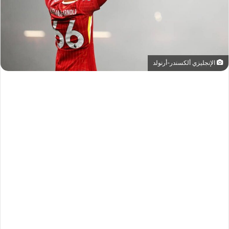
الإنجليزي ألكسندر-أرنولد