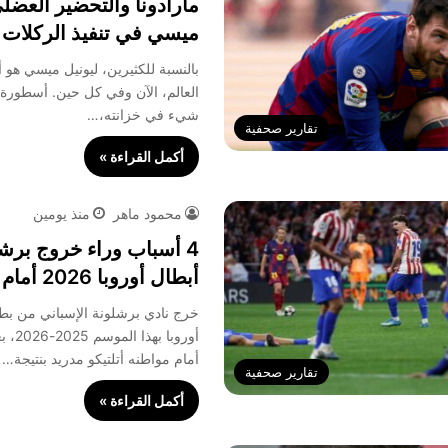
مارادونا والتحضير العضل
ميسي في تنفيذ الركلات 
بالنسبة للكثيرين، ليونيل ميسي هو
العالم، الآن وفي كل حين. أسطورة
شيء في خزانته،…
تقارير صحفية
أكمل القراءة »
محمود ماهر
منذ يومين
4 أسباب وراء خروج برش
أبطال أوروبا 2026 أمام أتلتيكو مدريد
خرج نادي برشلونة الإسباني من بط
أوروبا
أمام مواطنه أتلتيكو مدريد بنتيجة…
تقارير صحفية
أكمل القراءة »