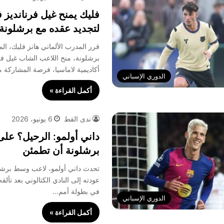
فليك يمنح غيل فرنانديز 
لتجديد عقده مع برشلونة
قرر المدرب الألماني هانز فليك، الم
برشلونة، منح اللاعب الشاب غيل فر
أكاديمية لاماسيا، فرصة المشاركة 
الدوري الإسباني
أكمل القراءة »
ندى القط
6 يونيو، 2026
داني أولمو: الرحيل؟ على
برشلونة أن تطمئن
تحدث داني أولمو، لاعب وسط برشل
عودته إلى النادي الكتالوني بعد تألق
في بطولة أمم…
الدوري الإسباني
أكمل القراءة »