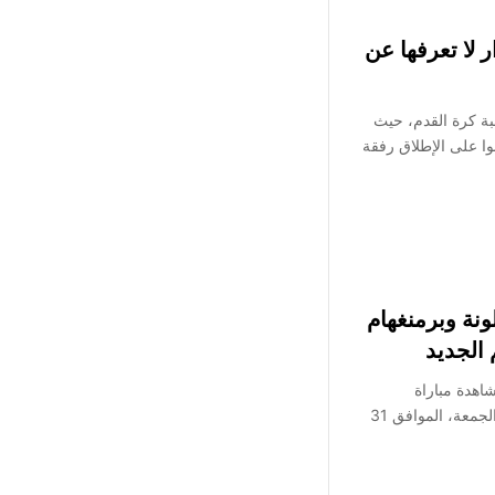
انية .. 5 أسرار لا تعرفها عن
بة كرة القدم، حيث
فضل 3 لاعبين لعبوا على الإطلاق رفقة
نة وبرمنغهام
الجديد
اهدة مباراة
برشلونة ضد برمنغهام سيتي اليوم الجمعة، الموافق 31