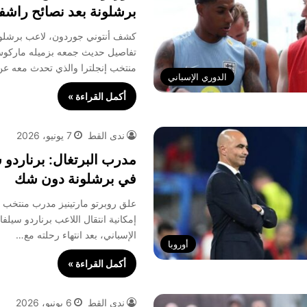
برشلونة بعد نصائح راشف
كشف أنتوني جوردون، لاعب برشلون
تفاصيل حديث جمعه بزميله ماركو
منتخب إنجلترا والذي تحدث معه ع
الدوري الإسباني
أكمل القراءة »
ندى القط
7 يونيو، 2026
مدرب البرتغال: برناردو 
في برشلونة دون شك
علق روبرتو مارتينيز مدرب منتخب ا
إمكانية انتقال اللاعب برناردو سيلفا
الإسباني، بعد انتهاء رحلته مع…
أوروبا
أكمل القراءة »
ندى القط
6 يونيو، 2026