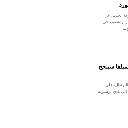
ورد
ة الجديد، عن
س راشفورد في
ن…
سيلفا سينجح
لبرتغال، على
 إلى نادي برشلونة