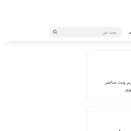
بحث
عن
رير وبث مباشر
وي.