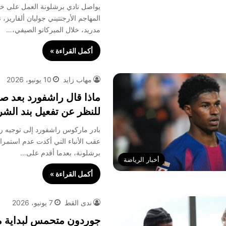
يواصل نادي برشلونة العمل على خطت
المهاجم الأرجنتيني جوليان ألفاريز، 
مدريد، خلال الميركاتو الصيفي،…
أكمل القراءة »
مهاب زايد
10 يونيو، 2026
ماذا قال راشفورد بعد 
للنظر عن تفعيل بند الشر
بادر ماركوس راشفورد إلى توجيه ر
عقب الأنباء التي أكدت عدم استمرا
برشلونة، بعدما أقدم على…
أخبار الرياضة
أكمل القراءة »
ندى القط
7 يونيو، 2026
جوردون متحمس لبداية م