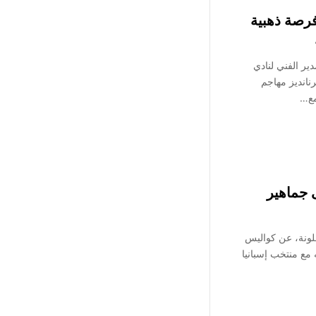
فرصة ذهبية
دير الفني لنادي
نانديز مهاجم
مع…
 جماهير
ونة، عن كواليس
ه مع منتخب إسبانيا