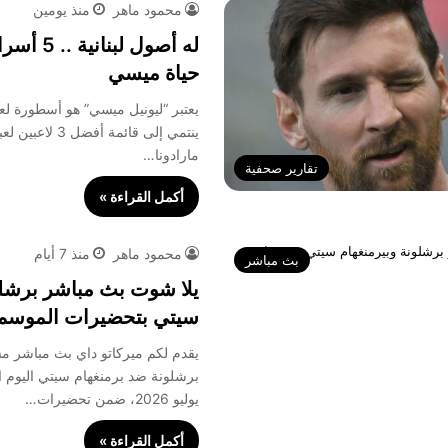
محمود ماهر
منذ يومين
له أصول لبن
حياة ميسي
يعتبر “ليونيل ميسي” هو أسطورة لع
ينتمي إلى قائمة أ
مارادونا…
تقارير صحفية
أكمل القراءة »
محمود ماهر
منذ 7 أيام
بث مباشر
يلا شوت بث مباشر برشلو
سيتي بتحضيرات الموسم 
يقدم لكم ميركاتو داي بث مباشر مش
يوليو 2026، ضمن تحضيرات…
أكمل القراءة »