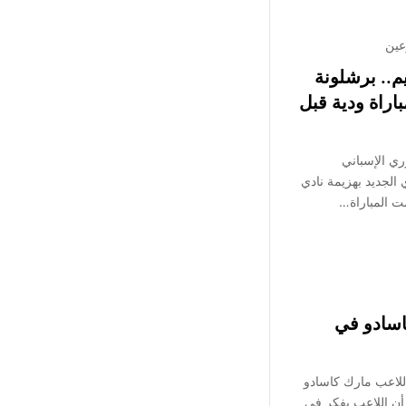
عين
م.. برشلونة
باراة ودية قبل
ري الإسباني
لجديد بهزيمة نادي
اسادو في
للاعب مارك كاسادو
 أن اللاعب يفكر في