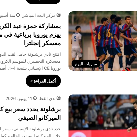
مركز البث المباشر
منذ أسبو
بمشاركة حمزة عبد الكري
يهزم يوروبا برباعية في م
معسكر إنجلترا
افتتح نادي برشلونة حامل لقب الدو
معسكره التحضيري للموسم الكروي ا
مباريات اليوم
يوروبا CE الإسباني بنتيجة 4-1. أقيمت المباراة…
أكمل القراءة »
ندى القط
11 يونيو، 2026
برشلونة يحدد سعر بيع ك
الميركاتو الصيفي
حدد نادي برشلونة الإسباني، سعر ا
خلال الميركاتو الصيفي الحالي، كما