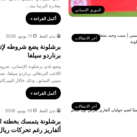
مغادرة البرسا منذ…
الدوري الإسباني
أكمل القراءة »
ندى القط
11 يونيو، 2026
آخر الانتقالات
برشلونة يضع شروطه لإت
برناردو سيلفا
وضع نادي برشلونة الإسباني، شروطًا
اللاعب البرتغالي برناردو سيلفا، ن
سيتي السابق، وذلك خالال الميركات
أكمل القراءة »
آخر الانتقالات
ندى القط
10 يونيو، 2026
برشلونة يتمسك بخطته ل
ألفاريز رغم تحركات ريال