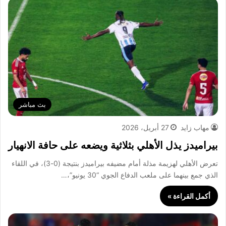
بث مباشر
مهاب زايد
27 أبريل، 2026
بيراميدز يذل الأهلي بثلاثية ويضعه على حافة الانهيار
تعرض الأهلي لهزيمة مذلة أمام مضيفه بيراميدز بنتيجة (0-3)، في اللقاء
الذي جمع بينهما على ملعب الدفاع الجوي “30 يونيو”،…
أكمل القراءة »