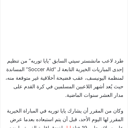
طرد لاعب مانشستر سيتي السابق “يايا توريه” من تنظيم
إحدى المباريات الخيرية التابعة لـ “Soccer Aid” المساندة
لمنظمة اليونيسف، عقب فضيحة أخلاقية غير متوقعة منه،
حيث يُعد أشهر اللاعبين المسلمين في كرة القدم على
مدار العشر سنوات الماضية.
وكان من المقرر أن يشارك يايا توريه في المباراة الخيرية
المقرر لها اليوم الأحد، قبل أن يتم استبعاده بعدما عرض
على زملائه جلب 19 فتاة
ليل
لفندق إقامة الفريق، ليضع