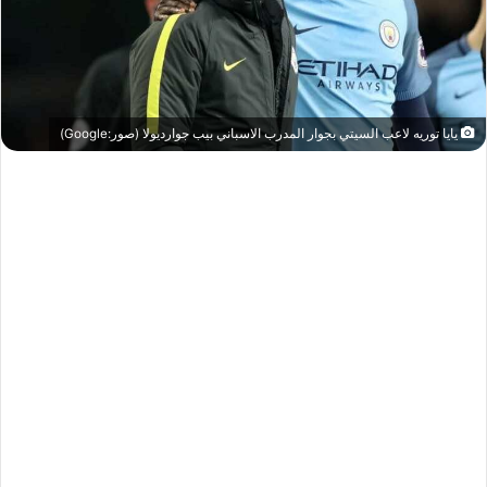
يايا توريه لاعب السيتي بجوار المدرب الاسباني بيب جوارديولا (صور:Google)