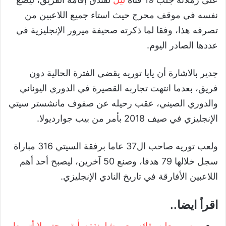
نفسه في موقف محرج حيث استاء جميع اللاعبين من
تصرفه هذا، وفقا لما ذكرته صحيفة ميرور الإنجليزية في
عددها الصادر اليوم.
جدير بالاشارة أن يايا توريه يقضي الفترة الحالية دون
فريق، بعدما انتهت تجاربه القصيرة في الدوري اليوناني
والدوري الصيني، عقب رحيله عن صفوف مانشستر سيتي
الإنجليزي في صيف 2018 بأمر من بيب جوارديولا.
ولعب توريه صاحب ال37 عاما برفقة السيتي 316 مباراة
سجل خلالها 79 هدفا، وصنع 50 آخرين، ليصبح أحد أهم
اللاعبين الأفارقة في تاريخ النادي الإنجليزي.
اقرأ ايضا..
ميسي يعلن بقائه مع برشلونة: سأبقى حتى لا أتورط