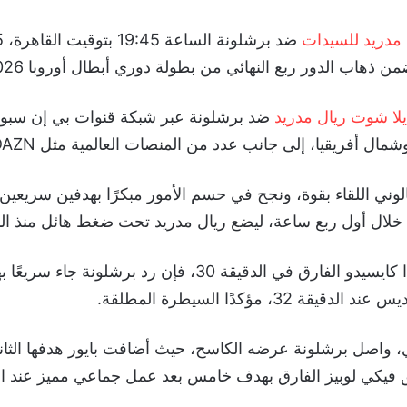
 مدريد للسيدات
ذهاب الدور ربع النهائي من بطولة دوري أبطال أوروبا 2026-25.
لا شوت ريال مدريد
ضد برشلونة عبر شبكة قنوات بي إن سب
 أفريقيا، إلى جانب عدد من المنصات العالمية مثل DAZN وDisney+.
لوني اللقاء بقوة، ونجح في حسم الأمور مبكرًا بهدفين سريعين ع
لال أول ربع ساعة، ليضع ريال مدريد تحت ضغط هائل منذ البد
ورغم تقليص ليندا كايسيدو الفارق في الدقيقة 30، فإن رد برشل
ة 32، مؤكدًا السيطرة المطلقة.
، واصل برشلونة عرضه الكاسح، حيث أضافت بايور هدفها الثان