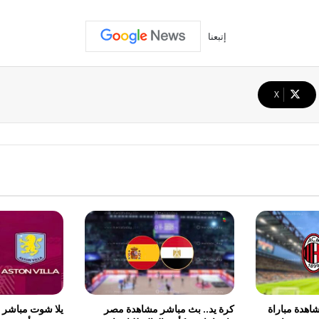
إتبعنا
‫X
اهدة مباراة
كرة يد.. بث مباشر مشاهدة مصر
يلا شوت مباشر م