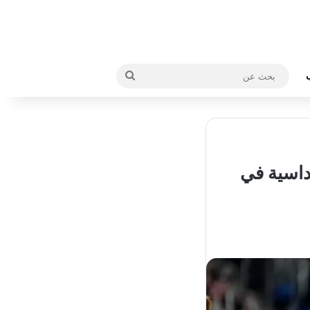
بحث
عن
داسية في