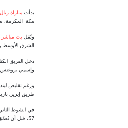
بدأت
مباراة ريال
مكة المكرمة، ضمن 
ونُقل
بث مباشر ي
الشرق الأوسط وشمال
دخل الفريق الكتا
وإسمِي بروغتس خ
طريق إيرين باريديس عند الدقيق
في الشوط الثاني
57، قبل أن تُعمّق فيكي لوبيز الفارق بهدف خامس بعد عمل جماعي مميز عند الدقيقة 64.