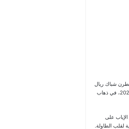
مطرن شباك ريال
مدريد بنتيجة (6-2)، على ملعب ألفريدو دي ستيفانو، اليوم الأربعاء 25 مارس 2026، في ذهاب
الإياب على
ة لقلب الطاولة.