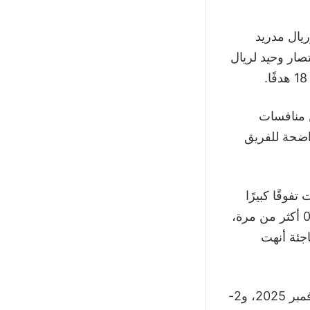
يال مدريد
برشلونة في 22 مباراة مقابل انتصار وحيد لريال
 وبرشلونة للسيدات إلى شهر سبتمبر 2019 ضمن منافسات
جة 9-1، في بداية هيمنة واضحة للفريق
وقًا كبيرًا
لبرشلونة الذي حقق انتصارات عريضة في عدة مناسبات، أبرزها الفوز 6-0 و5-0 أكثر من مرة،
2 بنتيجة 3-1، في نتيجة مفاجئة أنهت
وفي المواجهات الحديثة، واصل برشلونة سيطرته، حيث حقق الفوز 4-0 في نوفمبر 2025، و2-