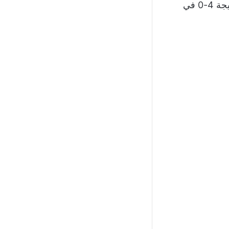
0 في يناير 2026، قبل أن يختتم آخر لقاء بين الفريقين بفوز كبير خارج أرضه بنتيجة 4-0 في