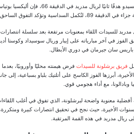
ورغم تسجيل كايسيدو هدفًا ثانيًا لريال مدريد في ال
، لتُكمل السداسية وتؤكد التفوق الساحق.
مدريد للسيدات اللقاء بمعنويات مرتفعة بعد سلسلة انتصارات
 الفوز في آخر مبارياته على إيبار وريال سوسيداد وكوستا أد
باريس سان جيرمان في دوري الأبطال.
صل
فريق برشلونة للسيدات
فرض هيمنته محليًا وأوروبيًا، بعدما
لأخيرة، أبرزها الفوز الكاسح على أتلتيك بلباو بسباعية، إلى ج
يا وبادالونا، مع أداء هجومي قوي.
أفضلية معنوية واضحة لبرشلونة، الذي تفوق في أغلب اللقاءات
سنوات الأخيرة، حيث نجح في تحقيق انتصارات كبيرة ومتكررة، 
 ريال مدريد في هذه القمة المرتقبة.