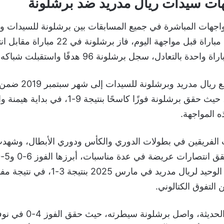
هات سيدات ريال مدريد ضد برشلونة
اجهات المباشرة في جميع المسابقات بين برشلونة للسيدات ور
للسيدات إلى 24 مباراة قبل مواجهة اليوم، فاز 
 بالتعادل، سجل برشلونة 96 هدفًا واستقبلت شباكه 18 هدفًا.
يعود أول لقاء جمع ريال مدريد
الدوري الإسباني، حيث حقق برشلونة فوزًا كاسحًا بنتي
ه المواجهة.
الفريقين في بطولات الدوري والكأس ودوري الأبطال، وشهدت تف
بينما جاء الانتصار الوحيد لريال مدريد في مارس 025
التفوق الكتالوني.