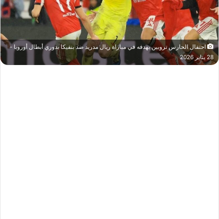
احتفال الحارس تروبين بهدفه في مباراة ريال مدريد ضد بنفيكا بدوري أبطال أوروبا -
28 يناير 2026