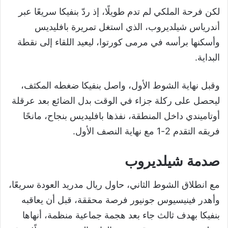
لكن فرحة الملكي لم تدم طويلًا، إذ ردّ بنفيكا سريعًا عبر
أندرياس شيلديروب، الذي استغل تمريرة بافليديس
وأسكنها برأسه في مرمى كورتوا، ليعيد اللقاء إلى نقطة
البداية.
وقبل نهاية الشوط الأول، واصل بنفيكا ضغطه المكثف،
ليحصل على ركلة جزاء في الوقت بدل الضائع بعد عرقلة
أوتاميندي داخل المنطقة، نفذها بافليديس بنجاح، مانحًا
فريقه التقدم 2-1 مع نهاية النصف الأول.
صدمة شيلديروب
مع انطلاق الشوط الثاني، حاول ريال مدريد العودة سريعًا،
وأهدر فينيسيوس جونيور فرصة محققة، قبل أن يعاقبه
بنفيكا بهدف ثالث جاء بعد هجمة جماعية منظمة، أنهاها