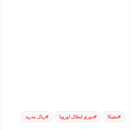
بنفيكا
دوري ابطال اوروبا
ريال مدريد