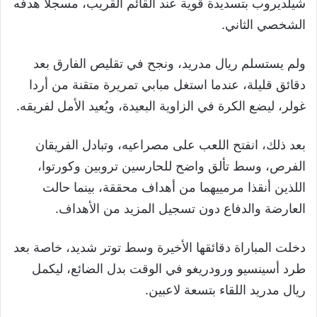
شيلديروب بتسديدة قوية عند القائم القريب، مسجلًا هدفه
الشخصي الثاني.
ولم يستسلم ريال مدريد، ونجح في تقليص الفارق بعد
دقائق قليلة، عندما استغل مبابي تمريرة متقنة من أردا
غولر، ليضع الكرة في الزاوية البعيدة، ويُعيد الأمل لفريقه.
بعد ذلك، انفتح اللعب على مصراعيه، وتبادل الفريقان
الفرص، وسط تألق واضح للحارسين تروبين وكورتوا،
اللذين أنقذا مرمييهما من أهداف محققة، بينما حالت
العارضة والدفاع دون تسجيل المزيد من الأهداف.
دخلت المباراة دقائقها الأخيرة وسط توتر شديد، خاصة بعد
طرد أسينسيو ورودريغو في الوقت بدل الضائع، ليكمل
ريال مدريد اللقاء بتسعة لاعبين.