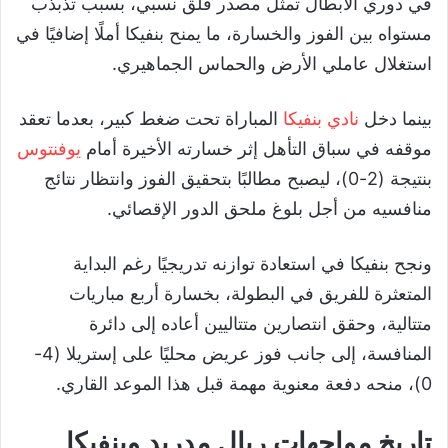
في دوري الأبطال تمثل مصدر قلق نسبي، بسبب تذبذب
مستواه بين الفوز والخسارة، ما يمنح بنفيكا أملًا إضافيًا في
استغلال عاملي الأرض والحماس الجماهيري.
بينما دخل
نادي بنفيكا
المباراة تحت ضغط كبير، بعدما تعقد
موقفه في سباق التأهل إثر خسارته الأخيرة أمام
يوفنتوس
بنتيجة (2-0)، ليصبح مطالبًا بتحقيق الفوز وانتظار نتائج
منافسيه من أجل بلوغ ملحق الدور الإقصائي.
ونجح بنفيكا في استعادة توازنه تدريجيًا رغم البداية
المتعثرة للفريق في البطولة، بخسارة أربع مباريات
متتالية، وحقق انتصارين متتاليين أعاده إلى دائرة
المنافسة، إلى جانب فوز عريض محليًا على إستريلا (4-
0)، منحه دفعة معنوية مهمة قبل هذا الموعد القاري.
تاريخ مواجهات ريال مدريد وبنفيكا