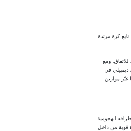
1 عبر خالد الغنام الذي تابع كرة مرتدة
للاتفاق. ومع
ديمبيلي في
بر تقنية الفيديو المساعد (VAR)، وهو ما غيّر موازين
رافه الهجومية
دراك التعادل في الدقيقة 63 بعد تسديدة قوية من داخل