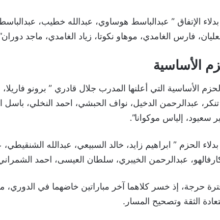
بدلاء الإتفاق ” عبدالباسط هوساوي، عبدالله خطيب، عبدالبا
عليان، فارس الغامدي، موهاو نكوتا، زياد الغامدي، ماجد دوران”.
زم الأساسية
م الأساسية التي أعلنها المدرب جلال قادري ” برونو فاريلا، ع
نكر، عبدالرحمن الدخيل، نواف الحبشي، احمد النخلي، باسل ا
مير سعيود، إلياس موكوانا”.
اء الحزم ” ابراهيم زايد، خالد السبيعي، عبدالله الشنقيطي، ع
ارفالهو، عبدالرحمن الخيبري، سلطان العيسى، احمد الشمراني
رة حرجة، إذ خسر كلاهما آخر مباراتين خاضهما في الدوري، ما
عادة الثقة وتصحيح المسار.