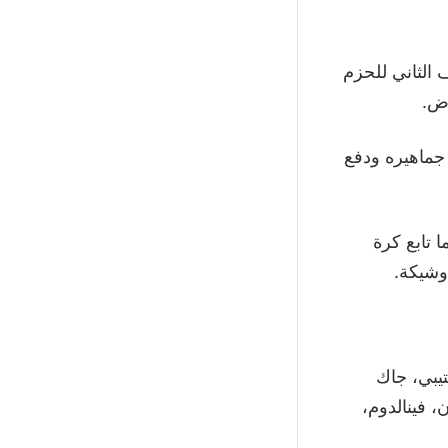
الثاني للحزم
جماهيره ودفع
ما تابع كرة
وشيكة.
يبي، جاك
، فينالدوم،