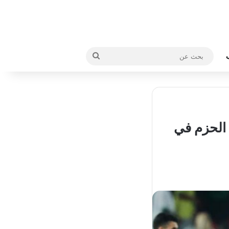
بحث
عن
 الحزم في