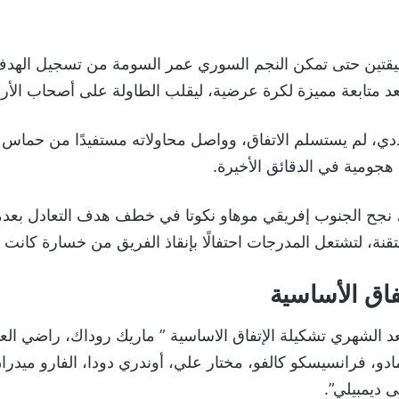
قتين حتى تمكن النجم السوري عمر السومة من تسجيل الهدف 
دي، لم يستسلم الاتفاق، وواصل محاولاته مستفيدًا من حماس 
هجومية في الدقائق الأخيرة.
في الدقيقة 90، نجح الجنوب إفريقي موهاو نكوتا في خطف هدف التعادل بعد
نة، لتشتعل المدرجات احتفالًا بإنقاذ الفريق من خسارة كانت 
فاق الأساسية
 الشهري تشكيلة الإتفاق الاساسية ” ماريك روداك، راضي العت
ادو، فرانسيسكو كالفو، مختار علي، أوندري دودا، الفارو ميدران
ى ديمبيلي”.