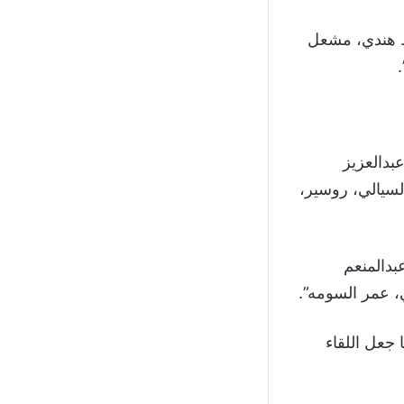
سط هندي، مشعل
بدالعزيز
لسيالي، روسير،
بدالمنعم
، عمر السومه”.
 جعل اللقاء