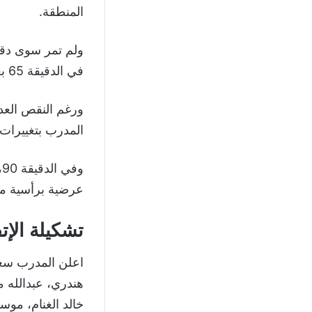
المنطقة.
ولم تمر سوى دقي
في الدقيقة 65 بعد متابعة مميزة لكرة عرضية، ليقلب الطاولة على أصحاب الأرض.
ورغم النقص العد
المدرب بتغييرات 
و
عرضية برأسية متق
تشكيلة الإت
اعلن المدرب سعد
هندري، عبدالله م
خالد الغنام، موس