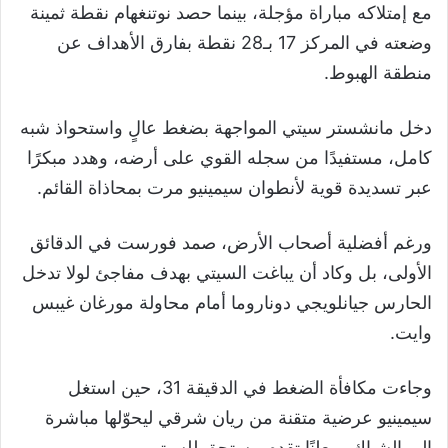
مع إمتلاكه مباراة مؤجلة، بينما حصد نوتنغهام نقطة ثمينة
وضعته في المركز 17 بـ28 نقطة بفارق الأهداف عن
منطقة الهبوط.
دخل مانشستر سيتي المواجهة بضغط عالٍ واستحواذ شبه
كامل، مستفيدًا من سجله القوي على أرضه، وهدد مبكرًا
عبر تسديدة قوية لأنطوان سيمينيو مرت بمحاذاة القائم.
ورغم أفضلية أصحاب الأرض، صمد فورست في الدقائق
الأولى، بل وكاد أن يباغت السيتي بهدف مفاجئ لولا تدخل
الحارس جيانلويجي دوناروما أمام محاولة مورغان غيبس
وايت.
وجاءت مكافأة الضغط في الدقيقة 31، حين استغل
سيمينيو عرضية متقنة من ريان شرقي ليحوّلها مباشرة
إلى الشباك، معلنًا تقدم مستحق للسيتي.