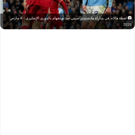
لقطة هالاند في مباراة مانشستر سيتي ضد نوتنغهام بالدوري الإنجليزي - 4 مارس
2026