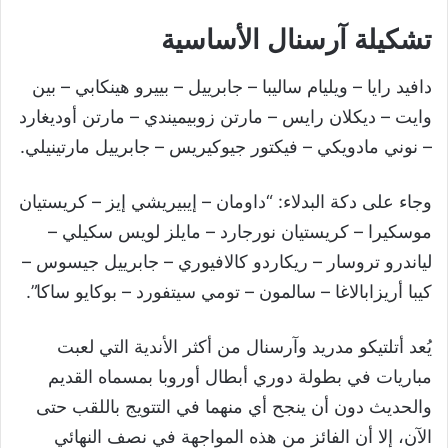
تشكيلة آرسنال الأساسية
دافيد رايا – ويليام ساليبا – جابرييل – بييرو هينكابي – بين
وايت – ديكلان رايس – مارتن زوبيميندي – مارتن أوديغارد
– نوني مادويكي – فيكتور جيوكيريس – جابرييل مارتينيلي.
وجاء على دكة البدلاء: “داومان – إيبيريشي إيز – كريستيان
موسكيرا – كريستيان نورجارد – مايلز لويس سكيلي –
لياندرو تروسار – ريكاردو كالافيوري – جابرييل جيسوس –
كيبا أريزابالاغا – سالمون – تومي سيتفورد – بوكايو ساكا”.
يُعد أتلتيكو مدريد وآرسنال من أكثر الأندية التي لعبت
مباريات في بطولة دوري أبطال أوروبا بمسماه القديم
والحديث دون أن ينجح أي منهما في التتويج باللقب حتى
الآن، إلا أن الفائز من هذه المواجهة في نصف النهائي