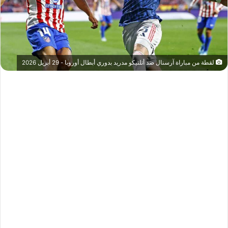
لقطة من مباراة آرسنال ضد أتلتيكو مدريد بدوري أبطال أوروبا - 29 أبريل 2026