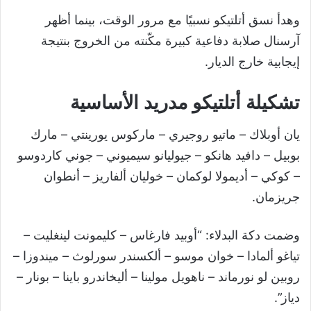
وهدأ نسق أتلتيكو نسبيًا مع مرور الوقت، بينما أظهر
آرسنال صلابة دفاعية كبيرة مكّنته من الخروج بنتيجة
إيجابية خارج الديار.
تشكيلة أتلتيكو مدريد الأساسية
يان أوبلاك – ماتيو روجيري – ماركوس يورينتي – مارك
بوبيل – دافيد هانكو – جيوليانو سيميوني – جوني كاردوسو
– كوكي – أديمولا لوكمان – خوليان ألفاريز – أنطوان
جريزمان.
وضمت دكة البدلاء: “أوبيد فارغاس – كليمونت لينغليت –
تياغو ألمادا – خوان موسو – ألكسندر سورلوث – ميندوزا –
روبين لو نورماند – ناهويل مولينا – أليخاندرو باينا – بونار –
دياز”.