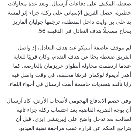
ضغطه المكثف على دفاعات آرسنال. وبعد عدة محاولات
خطيرة، حصل الفريق الإسباني على ركلة جزاء إثر لمسة
يد على بن وايت داخل المنطقة، ترجمها جوليان ألفاريز
بنجاح مسجلًا هدف التعادل في الدقيقة 56.
لم تتوقف عاصفة أتلتيكو عند هدف التعادل، إذ واصل
الفريق ضغطه بحثًا عن هدف التقدم، وكان قريبًا للغاية
عندما ارتطمت محاولة أنطوان غريزمان بالعارضة. كما
أهدر أديمولا لوكمان فرصًا محققة، في وقت واصل فيه
رايا تألقه بتصديات حاسمة أبقت آرسنال في أجواء اللقاء.
وفي خضم الاندفاع الهجومي لأصحاب الأرض، كاد آرسنال
أن يوجه الضربة القاضية بعد احتساب ركلة جزاء ثانية
لصالحه بعد تدخل واضح على إيبريتشي إيزي، قبل أن
يتراجع الحكم عن قراره عقب مراجعة تقنية الفيديو.