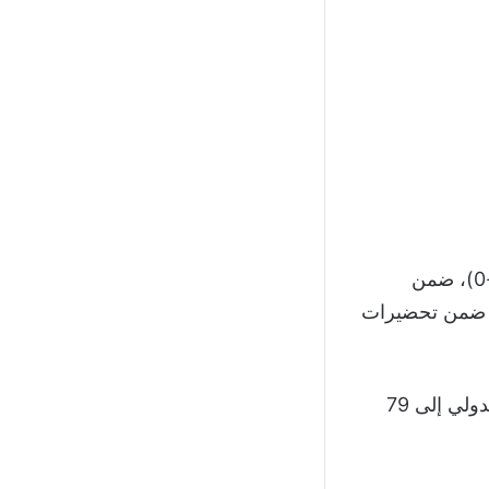
وريدا ضمن تحضيرات
جاء الانتصار الإنجليزي بهدف وحيد عزز به كين رصيده التهديفي على المستوى الدولي إلى 79