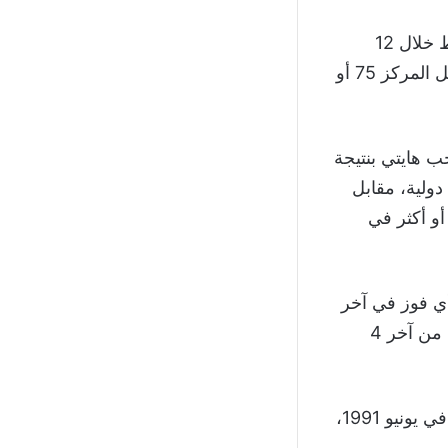
استند المنتخب الإنجليزي إلى صلابة دفاعية واضحة، بعدما استقبل 5 أهداف فقط خلال 12
مباراة تحت قيادة توخيل. كما لم تهتز شباكه في آخر 11 مباراة أمام منتخبات تحتل المركز 75 أو
ب هايتي بنتيجة
لته إلى 8 هزائم خلال آخر 10 مباريات دولية، مقابل
أو أكثر في
 أي فوز في آخر
16 مواجهة ضدها منذ مايو 2010، مكتفية بـ4 تعادلات و12 هزيمة، كما خسرت 3 من آخر 4
وفازت إنجلترا في المواجهتين الوحيدتين السابقتين بين المنتخبين، واللتين أقيمتا في يونيو 1991،