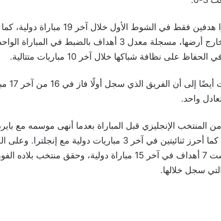
مباريات خاضتها خارج أرضها، مسجلة معدل 3 أهداف بالضبط في الم
فاظ على نظافة شباكها خلال آخر 10 مباريات متتالية.
وتشير الإحصائيات
تعادل واحد.
ن المنتخب الإنجليزي قبل المباراة بعدما أنهى موسمه مع باي
ثلاثيتين متتاليتين، كما أحرز ثنائيتين في آخر 3 مباريات دولية مع إنجل
سجل إيلايجا جاست 7 أهداف في آخر 15 مباراة دولية، وحقق منتخب بل
التي سجل خلالها.