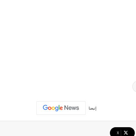
إتبعنا
‫X