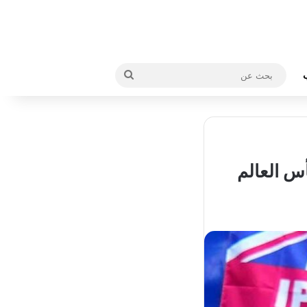
بحث
عن
أس العالم