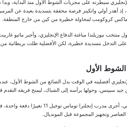
نجليزي سيطرته على مجريات الشوط الأول منذ البداية، وبدأ 
 إذ أهدر أولي واتكينز فرصة محققة بتسديدة بعيدة عن المرمى
اكس كروكومب لمحاولة خطيرة من كين من خارج المنطقة.
ل منتخب نيوزيلندا مباغتة الدفاع الإنجليزي، وأجبر ماثيو غارب
على التدخل بتسديدة خطيرة، لكن الأفضلية ظلت بريطانية من 
لشوط الأول
إنجليزي أفضليته في الوقت بدل الضائع من الشوط الأول، عندم
جيد سبينس، وحولها برأسه إلى الشباك، ليمنح فريقه التقدم قب
وفي الشوط الثاني، أجرى مدرب إنجلترا توماس توخيل 11 تغ
لعناصر وتجهيز المجموعة قبل المونديال.