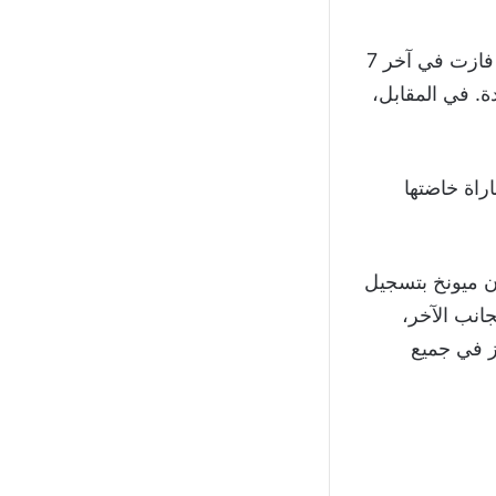
واستقبلت إنجلترا هدفين فقط في الشوط الأول خلال آخر 19 مباراة دولية، كما فازت في آخر 7
باراة الواحدة. في المقابل،
 أيضًا إلى أن الفريق الذي سجل أولًا فاز في 16 من آخر 17 مباراة خاضتها
رن ميونخ بتسجيل
ترا. وعلى الجانب الآخر،
اده الفوز في جميع