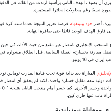
طورة نسبيًا رغم محاولات إنجلترا المستمرة.
يرة، أهدر
جود بيلينغهام
فرصة تعزيز النتيجة بعدما سدد كرة فو
ى فارق الهدف الوحيد قائمًا حتى صافرة النهاية.
المنتخب الإنجليزي بانتصار غير مقنع من حيث الأداء، في حين 
فضل مقارنة بخسارته الثقيلة السابقة، قبل انطلاق مشواره في
ان في 16 يونيو.
إنجليزي
 10 مباريات دولية معه مقابل خسارة واحدة، لكنه لم يحقق أي انتصار 
بعدما تع
راة غاب عنها هاري كين.
ي ومعاناة نيوزيلندية