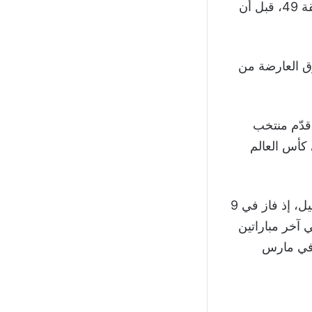
وكاد البديل دان بيرن أن يضيف الهدف الثاني برأسية ارتدت من القائم في الدقيقة 49، قبل أن
ق العارضة من
قدّم منتخب
 كأس العالم
المباراة بعد بداية قوية تحت قيادة المدرب توماس توخيل، إذ فاز في 9
في آخر مباراتين
ادل في واحدة وخسر الأخرى. كما خسر أمام منتخب اليابان بنتيجة 1-0 في مارس