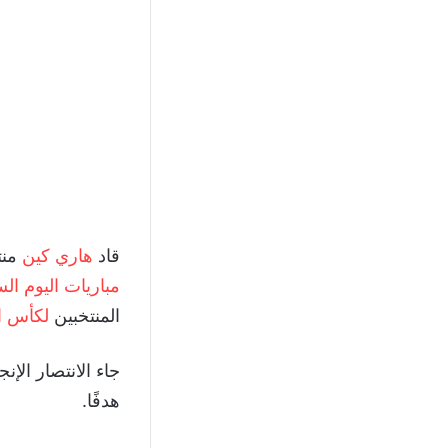
قاد
هاري كين
منتخ
مباريات اليوم ال
المنتخبين
لكأس العا
هدفًا.