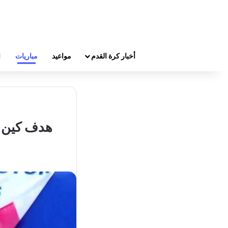
أخبار كرة القدم
مواعيد
مباريات
ا
هدف كين يم