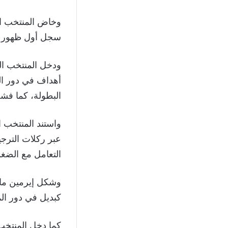
وخاض المنتخب البو
سجل أول ظهور له 
أهداف في دور ال
البطولة، كما فشل في الحفاظ
واستند المنتخب ا
عبر ركلات الترجي
التعامل مع الضغو
وشكل إيرمين مام
كبديل في دور المج