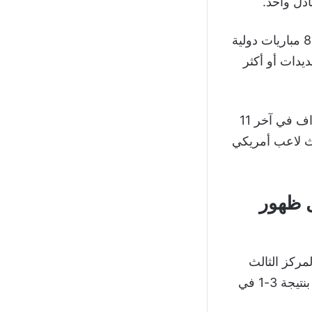
كما امتلك المنتخب الأمريكي قوة هجومية واضحة قبل اللقاء، بعدما شهدت آخر 8 مباريات دولية
هدف في المباراة الواحدة، إلى جانب نجاحه في تسجيل 10 تسديدات أو أكثر
واعتمد المنتخب الأمريكي على تألق فولارين بالوغون، الذي كان قد سجل 6 أهداف في آخر 11
لث لاعب أمريكي
ل ظهور
ي المركز الثالث
بالمجموعة الثانية خلف سويسرا وكندا، وحجز بطاقة التأهل بعد فوزه على قطر بنتيجة 3-1 في