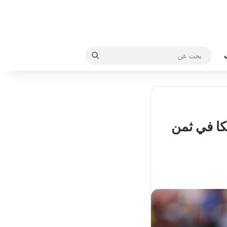
بحث
عن
كا في ثمن