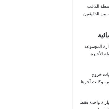
جحت أميركا في إضافة الهدف الثاني في الدقيقة 82 بواسطة اللاعب
اً على البوسنة التي قام مدربها بإجراء 5 تغييرات بين الدقيقتين
ئية
ارة المجموعة
ة الأخيرة،
ريات خروج
جهات له في هذا الدور، وكانت آخرها
اراة واحدة فقط