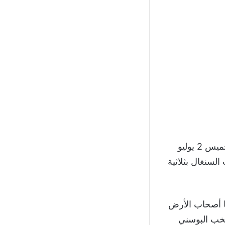
الخميس 2 يوليو
لسنغال بثلاثية
ا أصحاب الأرض
نتخب البوسني