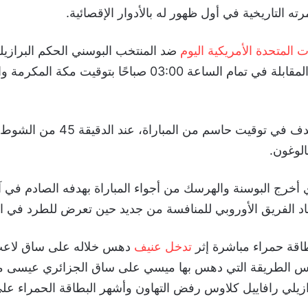
ه التاريخية في أول ظهور له بالأدوار الإقصائية.
ات المتحدة الأمريكية اليوم
ضد المنتخب البوسني الحكم البرازيلي
تقدمت أميركا بهدف في توقيت حاسم من ال
الوغون.
 أخرج البوسنة والهرسك من أجواء المباراة بهدفه الصادم في 
د الفريق الأوروبي للمنافسة من جديد حين تعرض للطرد في الدقي
طاقة حمراء مباشرة إثر
تدخل عنيف
دهس خلاله على ساق لاعب
 الطريقة التي دهس بها ميسي على ساق الجزائري عيسى ما
ازيلي رافاييل كلاوس رفض التهاون وأشهر البطاقة الحمراء على