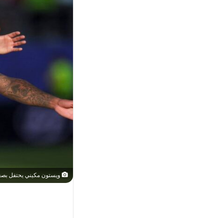
ويستون مكيني يحتفل بصعود الول