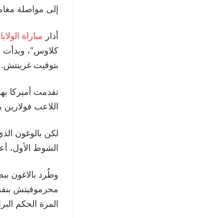
إلى مواصلة مغامرت
أدار
مباراة الولاي
بتوقيت غرينتش.
اللاعب فولارين ب
لكن بالوغون الذي
الشوط الأول، أعا
وطُرد بالاغون بب
محرموفيتش بنفس
المرة الحكم البر