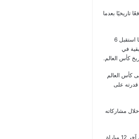
 تاريخيًا بعدما
ودخل المنتخب البوسني اللقاء وسط علامات استفهام حول خطه الدفاعي، بعدما استقبل 6
قية في
لى كأس العالم
 قدرته على
خلال مشاركاته
كما دخل المنتخب البوسني المباراة بسجل هجومي متوازن، بعدما شهدت 11 من آخر 12 مباراة