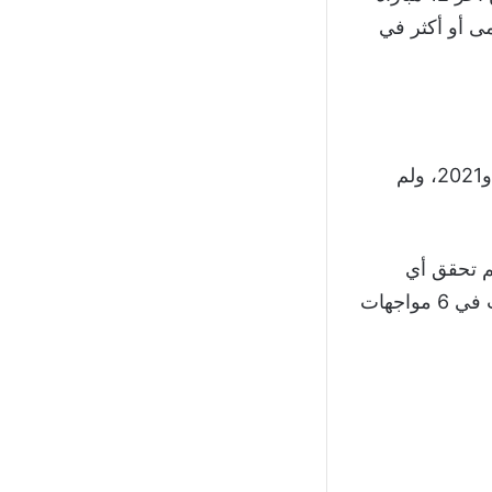
ل 3 تسديدات على المرمى أو أكثر في
التقى المنتخبان 3 مرات من قبل، وجميعها كانت مباريات ودية بين عامي 2013 و2021، ولم
لم تحقق أي
انتصار في آخر 13 مباراة مونديالية لها أمام منتخبات القارة العجوز، بعدما تعادلت في 6 مواجهات