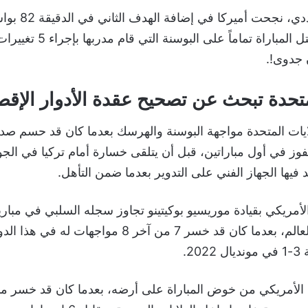
ورغم النقص العددي، ن
ماليك تيلمان، ليقتل المباراة تمام
متحدة تبحث عن تصحيح عقدة الأدوار الإقصا
يات المتحدة مواجهة البوسنة والهرسك بعدما كان قد حسم صد
لفوز في أول مباراتين، قبل أن يتلقى خسارة أمام تركيا في الجول
 فيها الجهاز الفني على التدوير بعدما ضمن التأهل.
لأمريكي بقيادة موريسيو بوكيتينو تجاوز سجله السلبي في مبا
المغلوب بكأس العالم، بعدما كان قد خسر 7 من آخر 8 موا
20.
 الأمريكي من خوض المباراة على أرضه، بعدما كان قد خسر مب