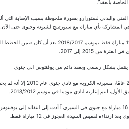
لخاصة بالعقد”.
الفني والبدني لستورارو بصورة ملحوظة بسبب الإصابة التي أ
 المشاركة بأي مباراة مع سبورتينج لشبونة وجنوى حتى الآن.
ولعب ستورارو 12 مباراة فقط بموسم 2018/2017 بعد أن ك
فترة من 2015 إلى 2017.
 ينتقل بشكل رسمي وبعقد دائم من يوفنتوس الى جنوى
وبدأ صاحب الـ 25 عامًا، مسيرته الكروية مع ن
أول، لتتم إعارته لنادي مودينا في موسم 2013/2012.
وبعدها عاد للعب 16 مباراة مع جنوى في السيري آ أدت إلى انتقاله إلى يوفن