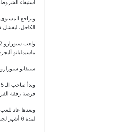
استيفاء الشروط ا
وتراجع المستوى 
الكاحل، ليفشل في
ماسيمليانو أليجري في ال
ستيفانو ستورارو
فرصة رفقة الفريق ال
لمدة 6 أشهر لجنوى بعد ارتداءه لقميص السيدة العجوز في 12 مباراة فقط.