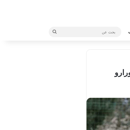
بحث
عن
رارو