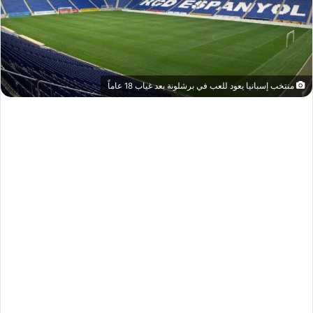
منتخب إسبانيا يعود للعب في برشلونة بعد غياب 18 عاماً