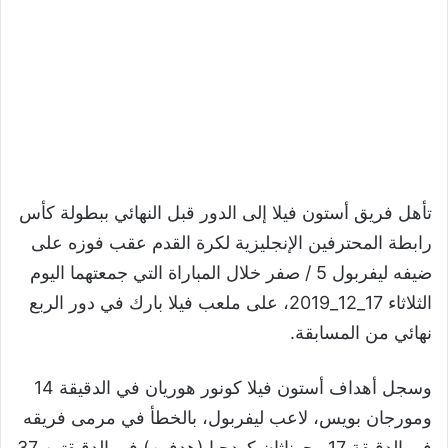
تأهل فريق أستون فيلا إلى الدور قبل النهائي ببطولة كأس
رابطة المحترفين الإنجليزية لكرة القدم عقب فوزه على
ضيفه ليفربول 5 / صفر خلال المباراة التي جمعتهما اليوم
الثلاثاء 17_12_2019، على ملعب فيلا بارك في دور الربع
نهائي من المسابقة.
وسجل أهداف أستون فيلا كونور هوريان في الدقيقة 14
ومورجان بويس، لاعب ليفربول، بالخطأ في مرمى فريقه
في الدقيقة 17 وجوناثان كودجيا (هدفين) في الدقيقتين 37