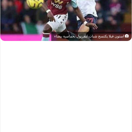
استون فيلا يكتسح شباب ليفربول بخماسية بيضاء