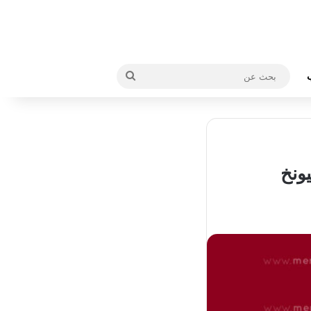
بحث
عن
ونخ