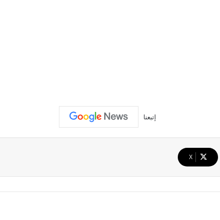
إتبعنا
‫X