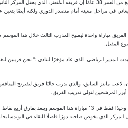
وأكد المدرب البالغ من العمر 38 عامًا إن فريقه المُتعثر، الذي يحتل المركز
عاني في مراحل معينة أمام متصدر الدوري ولكنه أيضًا يتعين ع
لفريق مباراة واحدة ليصبح المدرب الثالث خلال هذا الموسم 
بوع المقبل.
ت المدير الرياضي، الذي عاد مؤخرًا للنادي :” نحن قريبين للغ
 لاعب ماينز السابق، والذي يدرب حاليًا فريق ليفيرنج المناف
، أبرز المرشحين لتولي تدريب الفريق.
وحقق ماينز فوزًا وحيدًا فقط في 13 مباراة هذا الموسم ويبعد بفارق أربع 
ل المركز الذي يخوض صاحبه دورًا فاصلًا للبقاء في البوندسليجا.