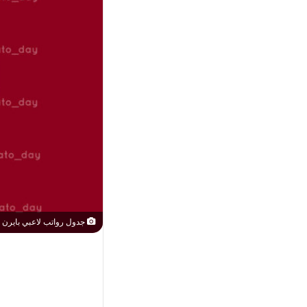
جدول رواتب لاعبي بايرن ميونخ في عام 2022