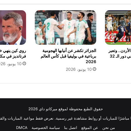
لأردن.. وتعبر
الجزائر تكشر عن أنيابها الهجومية
روي كين ينهي خل
لمواجهة كاب فيردي في دور الـ 32
برباعية في بوليفيا قبل كأس العالم
فرنانديز في مكال
2026
10 يونيو، 2026
10 يونيو، 2026
حقوق الطبع محفوظة لموقع ميركاتو داي 2026
ثًا مباشرًا للمباريات أو روابط مشاهدة غير رسمية. نعرض فقط مواعيد المباريات والقن
من نحن
عن الموقع
اتصل بنا
سياسة الخصوصية
DMCA