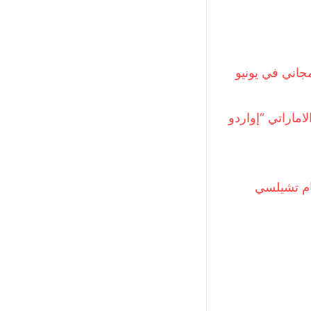
مجاني في يونيو
اماراتي “إواردو
ام تشيلسي