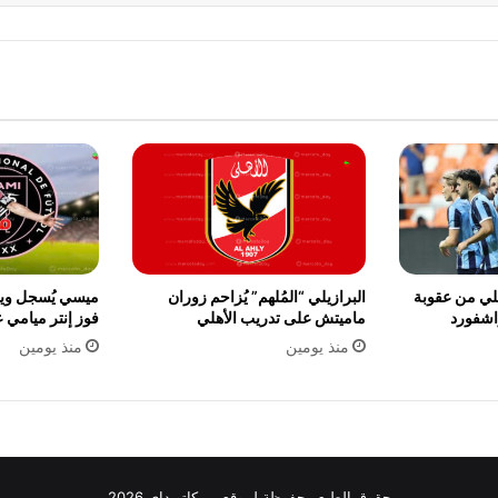
يلي من عقوبة
البرازيلي “المُلهم” يُزاحم زوران
اشفورد
ماميتش على تدريب الأهلي
فوز إنتر ميامي ع
منذ يومين
منذ يومين
حقوق الطبع محفوظة لموقع ميركاتو داي 2026