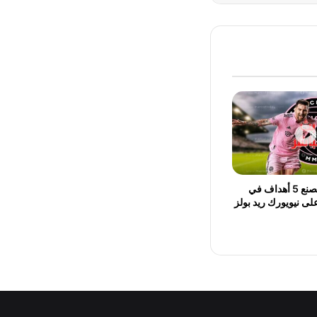
ميسي يُسجل ويصنع 5 أهداف في
لى نيويورك ريد بولز