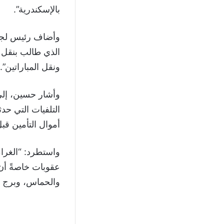
بالإسكندرية”.
وأضاف رئيس لجنة
الذي طالب بنقل م
ونقل المباراتين”.
وأشار حسين، إلى
التلفيات التي حد
أموال التأمين قبل 
واستطرد: “الغرا
عقوبات خاصةً أن
والحماس، وبرج ال