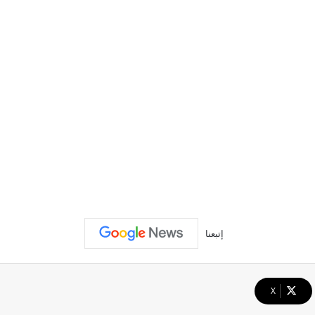
إتبعنا
‫X