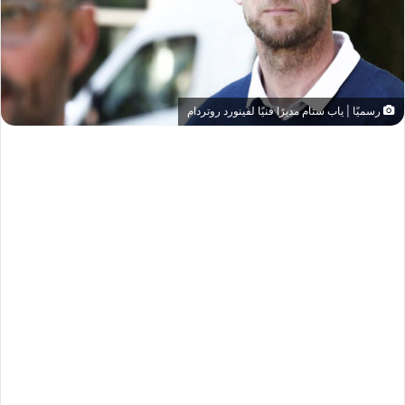
رسميًا | ياب ستام مديرًا فنيًا لفينورد روتردام