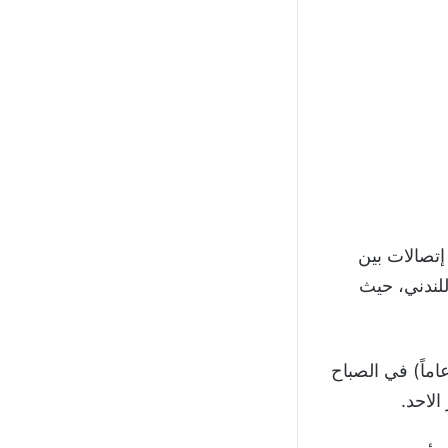
 إتصالات بين
لندني، حيث
 صور الإثنين تظهر مسؤولين في “المدفعجية” يغادرون منزل أرتيتا (37 عاماً) في الصباح