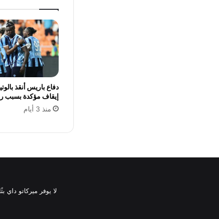
دفاع باريس أنقذ بالوت
إيقاف مؤكدة بسبب ر
منذ 3 أيام
لا يوفر ميركاتو داي ب