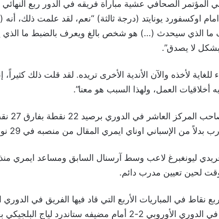
ي المؤتمر الصحافي عشية مباراة فريقه في الدور ربع النهائي
امام اوكسفورد يونايتد (درجة ثالثة) “نعم، لقد علمت ذلك، أنه (
 ما الذي سيحدث (…) هو شخص بالغ ويعرف بالضبط ما الذي ي
شكل لا يصدق”.
 للغاية لأخذه والآن الأندية الأخرى تريده. لقد قلت ذلك كثيراً،
 أخلاقيات العمل، ولهذا السبب هو معنا”.
ويبحث أرسنال ص
لاً من الإسباني اوناي ايمري المقال من منصبه في 29 نوفمبر الماضي.
ت لحين تعيين مدرب دائم.
بع نقاط في المباريات الأربع التي قاد فيها الفريق في الدوري 
عن تعادل صعب في الدوري الأوروبي 2-2 أمام مضيفه ستاندرد لياج