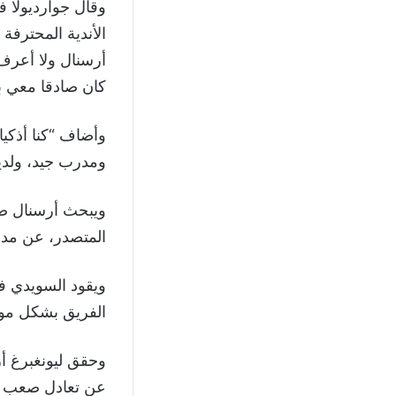
وقال جوارديولا ف
الأندية المحترفة 
أرسنال ولا أعرف
كان صادقا معي ب
وأضاف “كنا أذكياء
ومدرب جيد، ولديه
المتصدر، عن مدرب بد
الفريق بشكل موق
وحقق ليونغبرغ أر