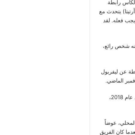
 لكأس رابطة
أرتيتا) يتحدث مع
جب فعله. لقد
 إنه شخص رائع،
احب المركز العاشر في الدوري برصيد 22 نقطة بفارق 27 نقطة عن ليفربول
ويقود السويدي فريدي ليونغبرغ لاعب وسط آرسنال السابق ومساعد ايمري منذ عام 2018،
المحلي، عوضاً
 البلجيكي بعدما كان الفريق