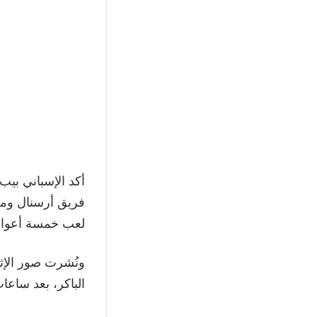
أكد الإسباني بي
فريق أرسنال ومس
لعب خمسة أعوام
الباكر، بعد ساعات م