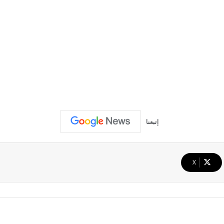
إتبعنا
‫X