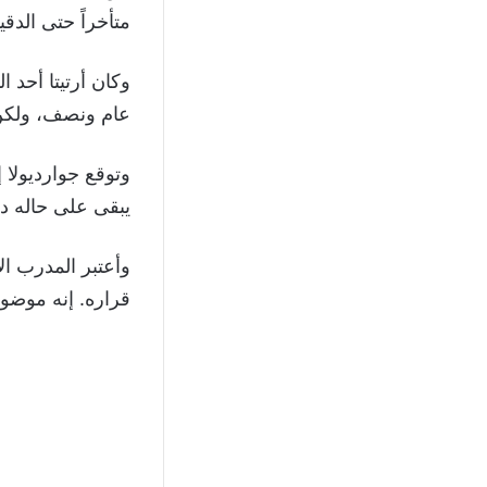
متأخراً حتى الدقيقة 78 به
وكان أرتيتا أحد 
عام ونصف، ولكن إ
وتوقع جوارديولا 
يبقى على حاله دائ
وأعتبر المدرب الإ
قراره. إنه موض