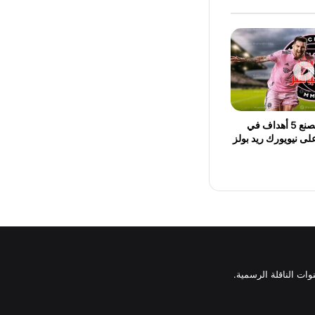
ميسي يُسجل ويصنع 5 أهداف في
لى نيويورك ريد بولز
وات الناقلة الرسمية.