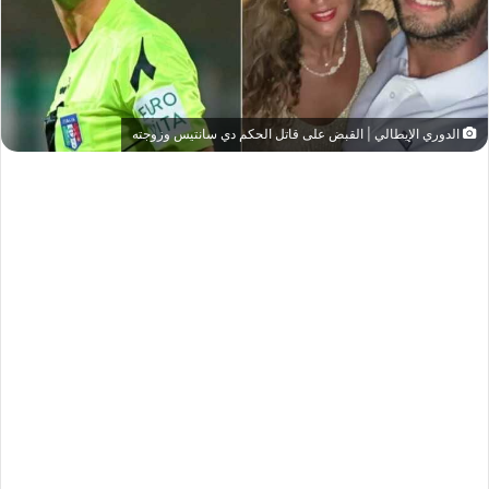
الدوري الإيطالي | القبض على قاتل الحكم دي سانتيس وزوجته