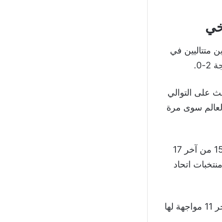
خي
ن متتاليين في
ث على التوالي
لعالم سوى مرة
ودخلت كتيبة المدرب ليونيل سكالوني اللقاء بثقة كبيرة، بعدما حققت الفوز في 15 من آخر 17
نتخبات اتحاد
وحافظت الأرجنتين على نظافة شباكها في 8 من آخر 9 مباريات، بينما شهدت آخر 11 مواجهة لها