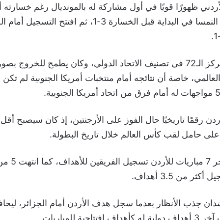
ردني ظهورًا قويًا في أول مشاركة له بالمونديال رغم خسارته أ
بعدما تعادل أمام النمسا في البداية قبل الخسارة 3-1، ثم ا
ويحتل الأردن المركز الـ72 في تصنيف الاتحاد الدولي، وكان يطمح للخر
عالمي، خاصة أن نتائجه أمام منتخبات أمريكا الجنوبية لم تكن إي
ن رقمًا تاريخيًا حال الفوز على الأرجنتين، إذ كان سيصبح أقل 
على حامل لقب كأس العالم خلال تاريخ البطولة.
ر من 3.5 أهداف.
دان جذب الأنظار بعدما سجل هدف الأردن أمام الجزائر، ليح
تاحية للمباريات.