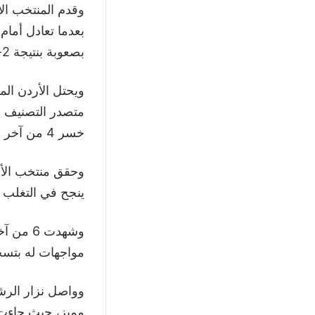
وقدم المنتخب الأ
بصعوبة بنتيجة 2-1.
متصدر التصنيف ال
خسر 4 من آخر 5 مواجهات له أمام فرق من اتحاد أمريكا الجنوبية.
وحقق منتخب الأرد
ينجح في التغلب 
مواجهات له بتسجيل أكث
وواصل نزار الرش
مميز، حيث جاءت آخر 3 أهداف دولية له كأهداف افت