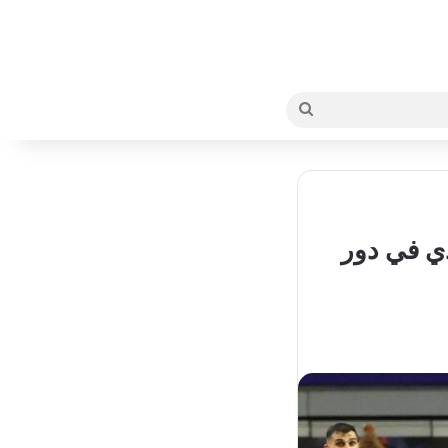
بحث
عن
دي في دور