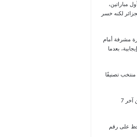
ول مباراتين،
فتتح التسجيل أمام الجزائر لكنه خسر
وج بصورة مشرفة أمام
جابية، بعدما
منتخب تصنيفًا
وشهدت 6 من آخر 7 مباريات للأردن تسجيل الفريقين للأهداف، كما انتهت 5 من آخر 7
افظ على رقم