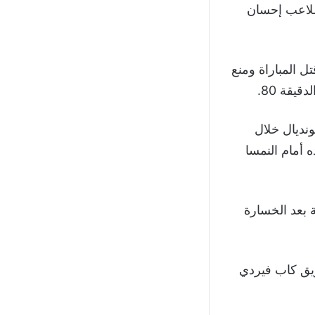
للاعب إحسان
ل لاوتارو مارتينيز قتل المباراة ومنع
يقة 80.
هذه المباراة ليرفع رصيد أهدافه لـ 6 في المونديال خلال
 أمام النمسا
بعد الخسارة
ريق كاب فيردي