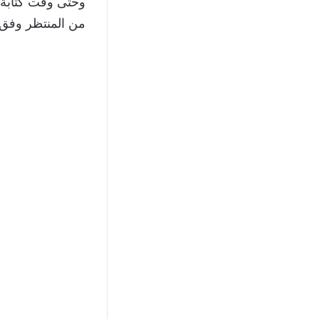
وحتى وقت كتابة ت
من المنتظر وفق ا