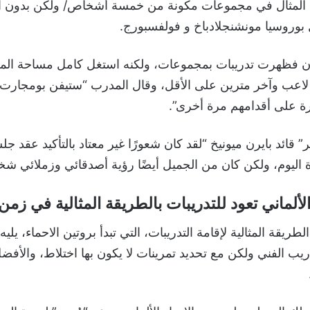
ل المثال في مجموعات مكونة من خمسة أشخاص/ ولكن بدون أ
 بوروسيا مونشنجلادباخ و فولفسبورج.
رن فظهرت تدريبات بمجموعات، ولكنه استغل كامل مساحة ال
لاعب وآخر مترين على الأقل، وقال المدرب “ستيفن بومجارت” 
رة على أقدامهم مرة أخرى”.
” قائد بايرن ميونيخ “لقد كان شعورًا غير معتاد بالتأكيد عقد جل
ليوم، ولكن كان من الجميل أيضًا رؤية أصدقائي وزملائي شخص
الألماني تعود للتدريبات بالطريقة المثالية في زمن
ريقة المثالية لإقامة التدريبات، التي تبدأ بروتين الاحماء، يليه
ريب الفني ولكن مع تحديد تمرينات لا يكون بها اختلاط، والأف