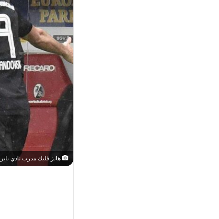
هانز فليك مدرب نادي بايرن 