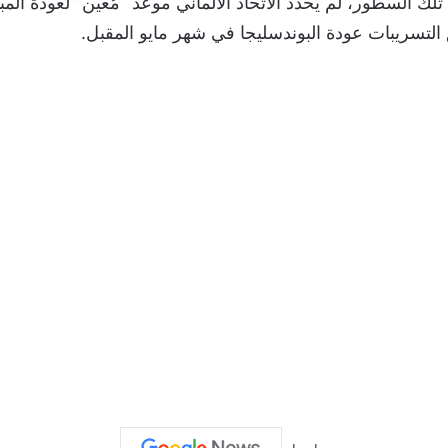
لك السطور، لم يحدد الاتحاد الألماني موعد “مُعين” لعودة الم
لتسريبات عودة البوندسليجا في شهر مايو المقبل.