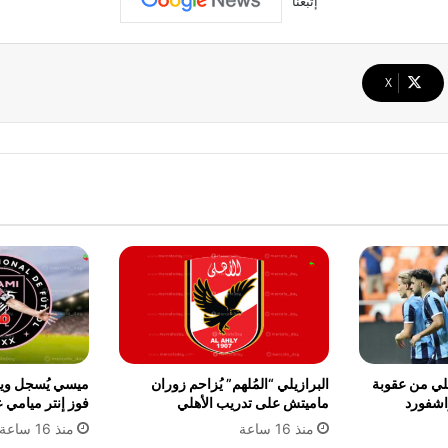
إتبعنا
‫X
يلي من عقوبة
البرازيلي “المُلهم” يُزاحم زوران
اشفورد
ماميتش على تدريب الأهلي
فوز إنتر ميامي ع
منذ 16 ساعة
منذ 16 ساعة