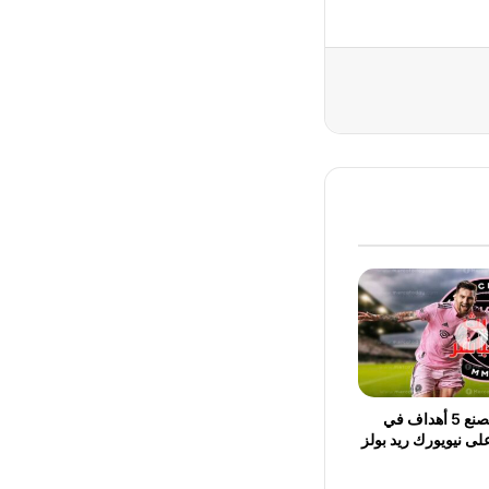
ميسي يُسجل ويصنع 5 أهداف في
لى نيويورك ريد بولز