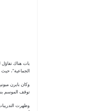
بات هناك تفاؤل ل
الجماعية”، حيث ت
وكان بايرن ميوني
توقف الموسم بسب
وظهرت التدريبات 