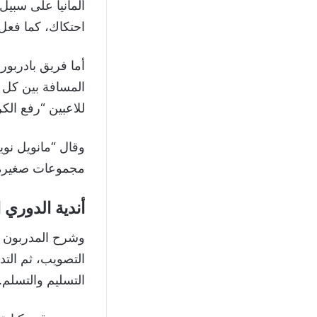
ألمانيا على سبي
احتكاك، كما فعل
أما فريق بادربو
المسافة بين كل 
للاعبين “رفع الك
وقال “مانويل نوير
مجموعات صغيرة ا
أندية الدوري 
وشرح المدربون الط
التصويب، ثم التد
التسليم والتسلم.