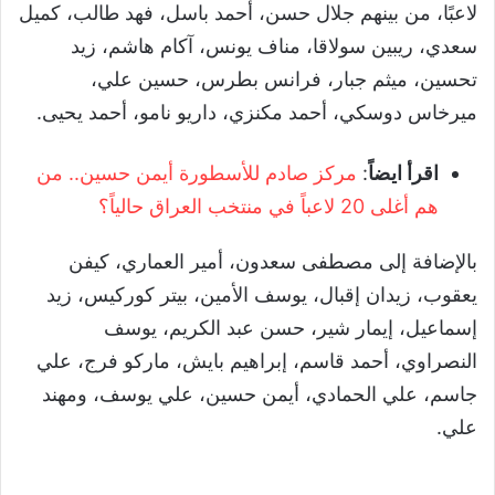
لاعبًا، من بينهم جلال حسن، أحمد باسل، فهد طالب، كميل
سعدي، ريبين سولاقا، مناف يونس، آكام هاشم، زيد
تحسين، ميثم جبار، فرانس بطرس، حسين علي،
ميرخاس دوسكي، أحمد مكنزي، داريو نامو، أحمد يحيى.
اقرأ ايضاً
:
مركز صادم للأسطورة أيمن حسين.. من
هم أغلى 20 لاعباً في منتخب العراق حالياً؟
بالإضافة إلى مصطفى سعدون، أمير العماري، كيفن
يعقوب، زيدان إقبال، يوسف الأمين، بيتر كوركيس، زيد
إسماعيل، إيمار شير، حسن عبد الكريم، يوسف
النصراوي، أحمد قاسم، إبراهيم بايش، ماركو فرج، علي
جاسم، علي الحمادي، أيمن حسين، علي يوسف، ومهند
علي.