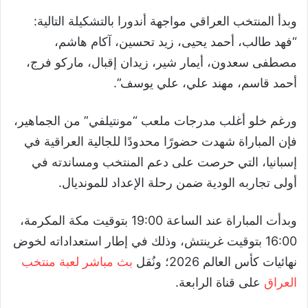
وبدأ المنتخب العراقي مواجهة أندورا بالتشكيلة التالية:
“فهد طالب، أحمد يحيى، زيد تحسين، آكام هاشم،
مصطفى سعدون، أيمار شير، زيدان إقبال، ماركو فرج،
أحمد قاسم، مهند علي، علي يوسف”.
ورغم خلو أغلب مدرجات ملعب “مونتيلفي” من الجماهير،
فإن المباراة شهدت حضورًا محدودًا للجالية العراقية في
إسبانيا، التي حرصت على دعم المنتخب ومساندته في
أولى تجاربه الودية ضمن رحلة الإعداد للمونديال.
وبدأت المباراة عند الساعة 19:00 بتوقيت مكة المكرمة،
16:00 بتوقيت غرينتش، وذلك في إطار استعداداته لخوض
نهائيات كأس العالم 2026؛ ونُقل
بث مباشر لعبة منتخب
العراق
على قناة الرابعة.