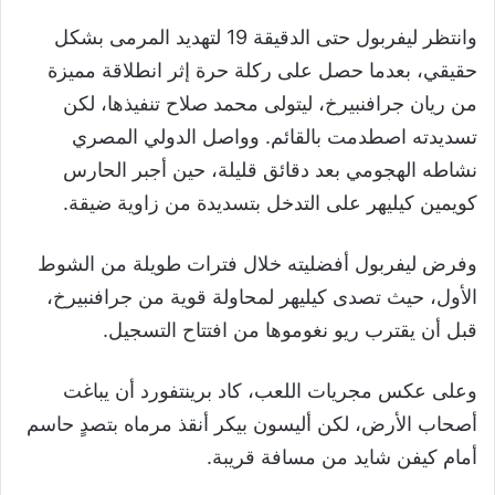
وانتظر ليفربول حتى الدقيقة 19 لتهديد المرمى بشكل
حقيقي، بعدما حصل على ركلة حرة إثر انطلاقة مميزة
من ريان جرافنبيرخ، ليتولى محمد صلاح تنفيذها، لكن
تسديدته اصطدمت بالقائم. وواصل الدولي المصري
نشاطه الهجومي بعد دقائق قليلة، حين أجبر الحارس
كويمين كيليهر على التدخل بتسديدة من زاوية ضيقة.
وفرض ليفربول أفضليته خلال فترات طويلة من الشوط
الأول، حيث تصدى كيليهر لمحاولة قوية من جرافنبيرخ،
قبل أن يقترب ريو نغوموها من افتتاح التسجيل.
وعلى عكس مجريات اللعب، كاد برينتفورد أن يباغت
أصحاب الأرض، لكن أليسون بيكر أنقذ مرماه بتصدٍ حاسم
أمام كيفن شايد من مسافة قريبة.