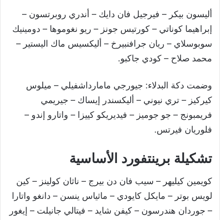
أليسون بيكر – فيرجيل فان دايك – أندري روبرتسون –
إبراهيما كوناتي – كورتيس جونز – ريو نغوموها – دومينيك
سوبوسلاي – ريان جرافنبيرخ – أليكسيس ماك اليستير –
محمد صلاح – كودي جاكبو.
وضمت دكة البدلاء: جيورجي مامارداشفيلي – ميلوس
كيركيز – تري نيوني – أليكسندر إيساك – جيريمي
فريمبونج – جو جوميز – فيديريكو كييزا – واتارو إندو –
فلوريان فيرتس.
تشكيلة برينتفورد الأساسية
كويمين كيليهر – سيب فان دن بيرج – ناثان كولينز – كين
لويس بوتر – مايكل كايودي – ماثياس ينسن – دانغو واتارا
– جوردان هندرسون – كيفن شايد – فيتالي جانيلت – إيغور