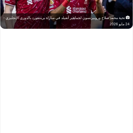
تحية محمد صلاح وروبيرتسون لجماهير آنفيلد في مباراة برينتفورد بالدوري الإنجليزي -
24 مايو 2026