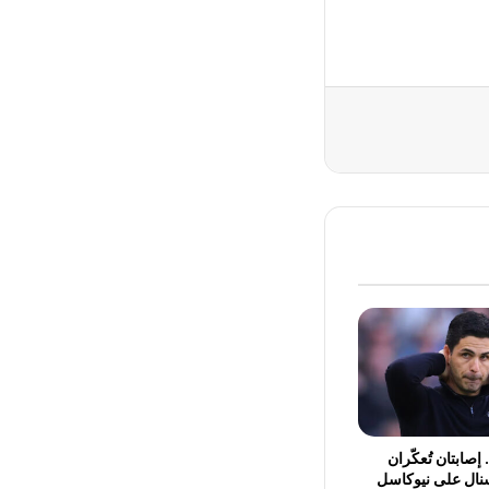
إصابتان تُعكّران
سنال على نيوكاسل