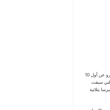
اليوم الاثنين غياب المهاجم الدولي الارجنتيني سيرخيو أجويرو عن أول 10
التي سبقت
سا بثلاثية