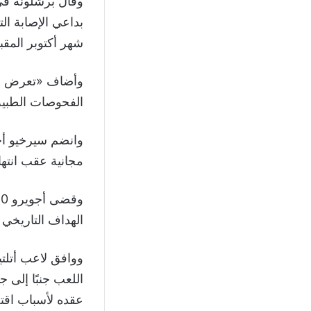
وقال برشلونة في 
بداعي الإصابة ال
شهر أكتوبر المقب
وأضاف «تعرض أجو
الفحوصات الطبية
مجانية عقب انته
الهداف التاريخي للن
ووافق لاعب أتلت
اللعب جنبًا إلى ج
عقده لأسباب اقتص