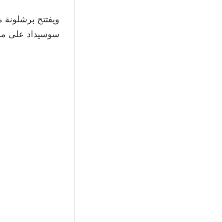
سوسيداد على ملعب كامب نو، وبعد 6 أيام س