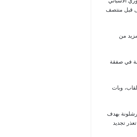
ري الاسباني
ولى قبل منتصف
زيد من
لاده الـ 33، لصفوف برشلونة في صفقة
لألقاب، وبات
برشلونة بهدف
تعذر تجديد