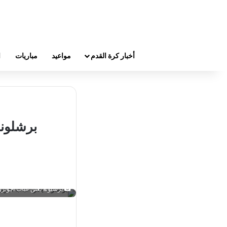
أخبار كرة القدم
مواعيد
مباريات
ا
برشلونة يعلن غياب أجويرو عن أول 10 أسابيع من الدوري ال