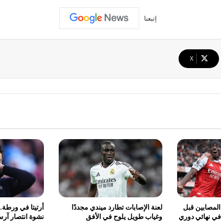
إتبعنا
‫X
لمصابين قبل
لعنة الإصابات تطارد ميندي مجددًا
أرتيتا في ورطة.. 
ي نهائي دوري
وغياب طويل يلوح في الأفق
نشوة انتصار آر