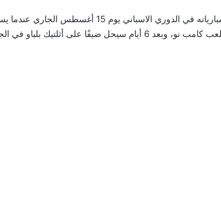
ويفتتح برشلونة مبارياته في الدوري الاسباني يوم 15 أغسطس 
يحل ضيفًا على أثلتيك بلباو في الجولة الثانية.