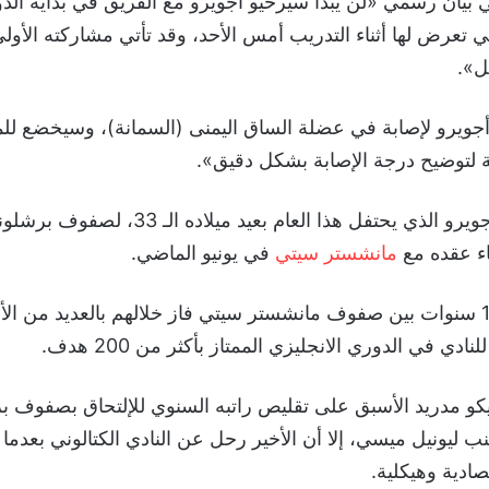
بيان رسمي «لن يبدأ سيرخيو أجويرو مع الفريق في بداية الدو
تي تعرض لها أثناء التدريب أمس الأحد، وقد تأتي مشاركته الأ
ل».
يرو لإصابة في عضلة الساق اليمنى (السمانة)، وسيخضع للم
 لتوضيح درجة الإصابة بشكل دقيق».
وانضم سيرخيو أجويرو الذي يحتفل هذا العام بعيد مي
اء عقده مع
مانشستر سيتي
في يونيو الماضي.
وقضى أجويرو 10 سنوات بين صفوف مانشستر سيتي فاز خلالهم بالعديد من ا
ادي في الدوري الانجليزي الممتاز بأكثر من 200 هدف.
يكو مدريد الأسبق على تقليص راتبه السنوي للإلتحاق بصفوف 
نب ليونيل ميسي، إلا أن الأخير رحل عن النادي الكتالوني بعدما 
ادية وهيكلية.