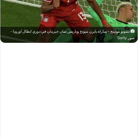
تشوبو موتينج - مباراة بايرن ميونخ وباريس سان جيرمان في دوري ابطال اوروبا -
صور Getty